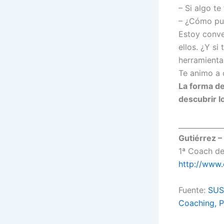
– Si algo te
– ¿Cómo pu
Estoy conve
ellos. ¿Y s
herramienta
Te animo a 
La forma de
descubrir l
_____________
Gutiérrez –
1ª Coach de
http://www
Fuente:
SUS
Coaching, P