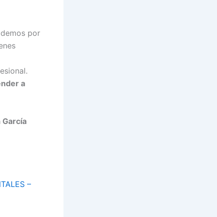
podemos por
ienes
esional.
ender a
 García
TALES –