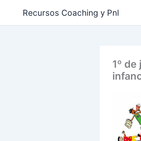
Ir
Recursos Coaching y Pnl
al
contenido
1º de 
infanc