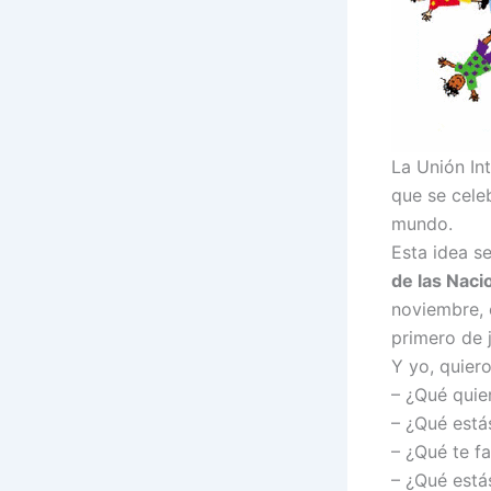
La Unión Int
que se celeb
mundo.
Esta idea s
de las Naci
noviembre, 
primero de j
Y yo, quiero
– ¿Qué quier
– ¿Qué está
– ¿Qué te f
– ¿Qué está