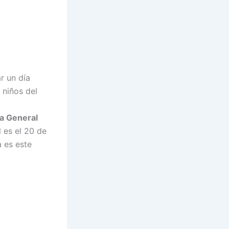
r un día
 niños del
a General
l es el 20 de
a es este