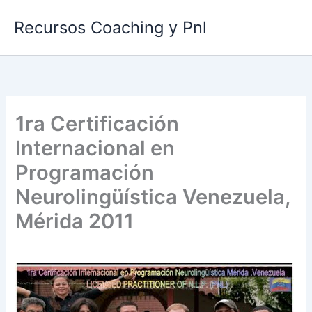
Ir
Recursos Coaching y Pnl
al
contenido
1ra Certificación
Internacional en
Programación
Neurolingüística Venezuela,
Mérida 2011