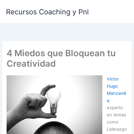
Ir
Recursos Coaching y Pnl
al
contenido
4 Miedos que Bloquean tu
Creatividad
Víctor
Hugo
Manzanill
a
,
experto
en temas
como
Liderazgo