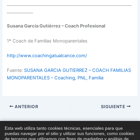
_________________________________________________________
____________
Susana García Gutiérrez – Coach Profesional
1ª Coach de Familias Monoparentales
http://www.coachingatualcance.com/
Fuente:
SUSANA GARCIA GUTIERREZ – COACH FAMILIAS
MONOPARENTALES – Coaching, PNL, Familia
ANTERIOR
SIGUIENTE
Esta web utiliza tanto cookies técnicas, esenciales para que
puedas navegar por el sitio y utilizar sus funciones, como cookies
de terceros que utilizamos con fines de marketing y análisis de