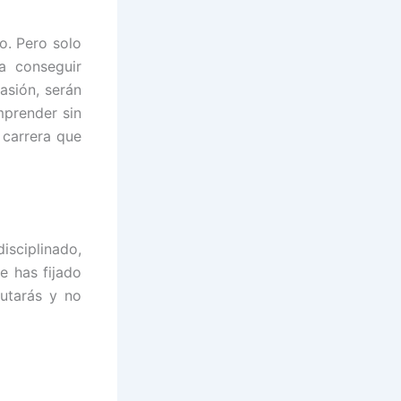
o. Pero solo
a conseguir
asión, serán
mprender sin
carrera que
isciplinado,
e has fijado
rutarás y no