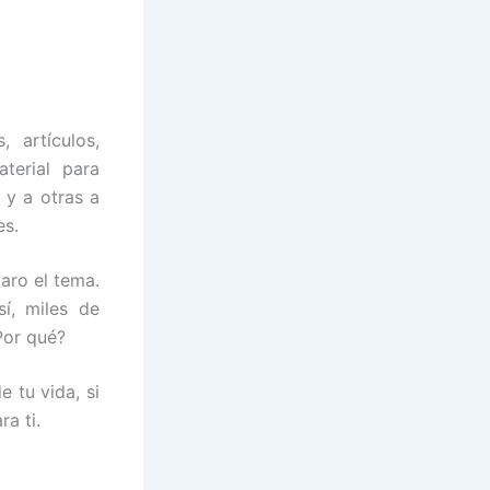
 artículos,
aterial para
 y a otras a
es.
aro el tema.
í, miles de
Por qué?
 tu vida, si
ra ti.