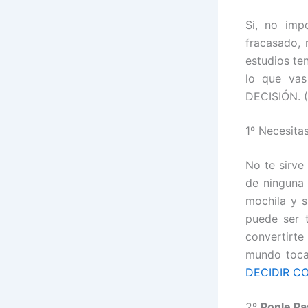
Si, no imp
fracasado, 
estudios te
lo que va
DECISIÓN. (
1º Necesitas
No te sirve 
de ninguna 
mochila y s
puede ser t
convertirt
mundo toca
DECIDIR CO
2º
Ponle Pa