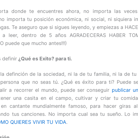
orta donde te encuentres ahora, no importa las vece
no importa tu posición económica, ni social, ni siquiera 
ngas. Te aseguro que si sigues leyendo, y empiezas a HACE
s a leer, dentro de 5 años AGRADECERAS HABER T
O puede que mucho antes!!!)
 definir
¿Qué es Exito? para ti.
la definción de la sociedad, ni la de tu familia, ni la de tu 
persona que no seas tú. ¿Qué es éxito para ti? Puede s
alir a recorrer el mundo, puede ser conseguir
publicar un
ener una casita en el campo, cultivar y criar tu comid
e en cantante mundialmente famoso, para hacer giras al
ndo tus canciones. No importa cual sea tu sueño. Lo im
MO QUIERES VIVIR TU VIDA
.
sión
.