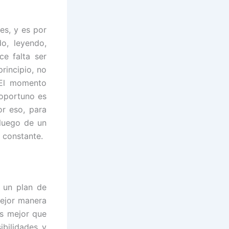
es, y es por
o, leyendo,
e falta ser
rincipio, no
 El momento
oportuno es
or eso, para
 luego de un
e constante.
 un plan de
mejor manera
es mejor que
ibilidades y