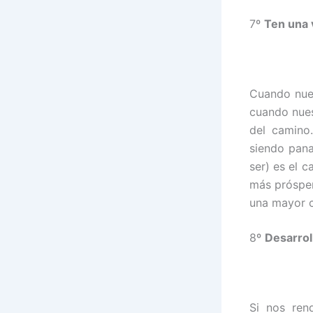
7º
Ten una 
Cuando nues
cuando nues
del camino
siendo pana
ser) es el 
más prósper
una mayor c
8º
Desarrol
Si nos ren