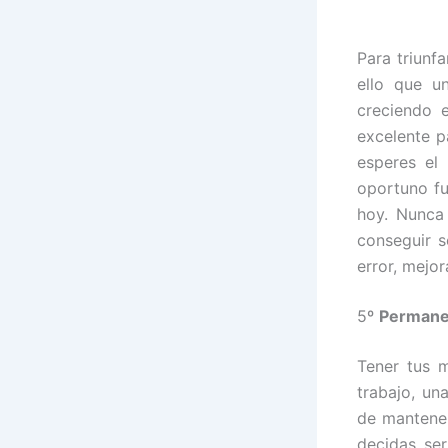
Para triunf
ello que u
creciendo 
excelente p
esperes el
oportuno f
hoy. Nunca 
conseguir s
error, mejor
5º
Permane
Tener tus 
trabajo, un
de mantener
decidas se