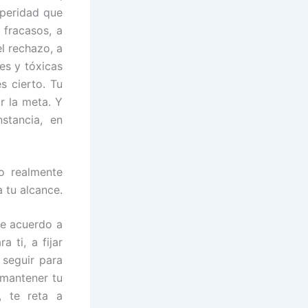
speridad que
 fracasos, a
el rechazo, a
es y tóxicas
s cierto. Tu
r la meta. Y
stancia, en
o realmente
a tu alcance.
de acuerdo a
 ti, a fijar
 seguir para
 mantener tu
e, te reta a