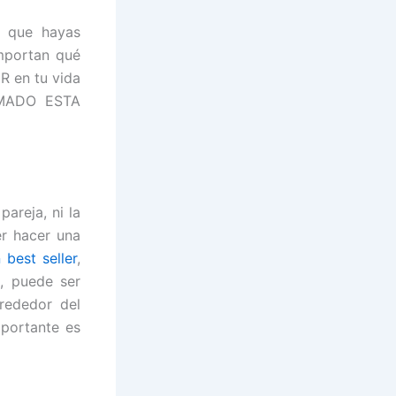
s que hayas
importan qué
R en tu vida
OMADO ESTA
pareja, ni la
er hacer una
 best seller
,
a, puede ser
rededor del
portante es