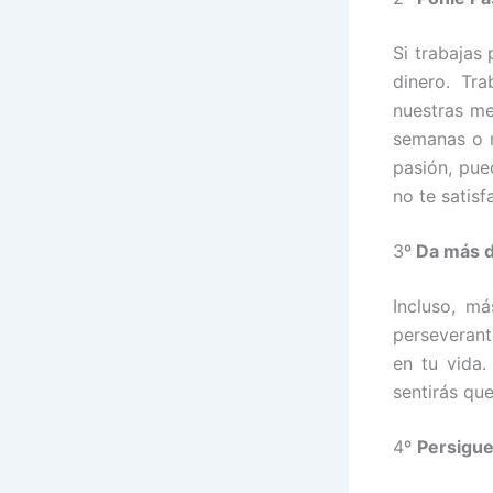
Si trabajas
dinero. Tr
nuestras me
semanas o m
pasión, pu
no te satisf
3º
Da más de
Incluso, má
perseverant
en tu vida.
sentirás qu
4º
Persigue