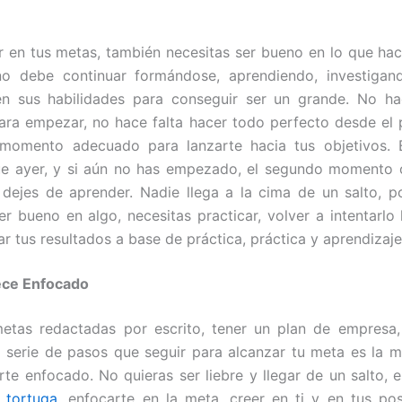
ar en tus metas, también necesitas ser bueno en lo que hac
no debe continuar formándose, aprendiendo, investigand
en sus habilidades para conseguir ser un grande. No hac
ara empezar, no hace falta hacer todo perfecto desde el p
 momento adecuado para lanzarte hacia tus objetivos.
ue ayer, y si aún no has empezado, el segundo momento 
dejes de aprender. Nadie llega a la cima de un salto, p
er bueno en algo, necesitas practicar, volver a intentarlo
ar tus resultados a base de práctica, práctica y aprendizaj
ce Enfocado
metas redactadas por escrito, tener un plan de empresa,
a serie de pasos que seguir para alcanzar tu meta es la 
te enfocado. No quieras ser liebre y llegar de un salto, 
r
tortuga
, enfocarte en la meta, creer en ti y en tus pos