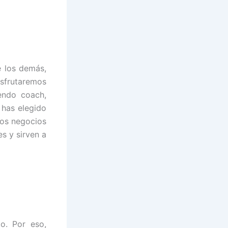
e los demás,
isfrutaremos
endo coach,
 has elegido
Los negocios
s y sirven a
o. Por eso,