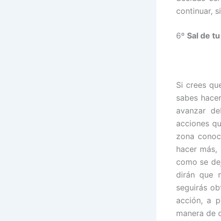
continuar, s
6º
Sal de t
Si crees qu
sabes hacer
avanzar d
acciones qu
zona conoci
hacer más, 
como se dej
dirán que 
seguirás ob
acción, a p
manera de c