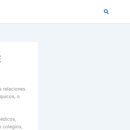
Buscar
E
s relaciones
íquicos, o
médicos,
e colegios,