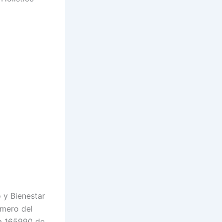
 y Bienestar
umero del
ña 165990 de