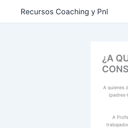
Ir
Recursos Coaching y Pnl
al
contenido
¿A QU
CONS
A quienes d
(padres-h
A Profe
trabajador