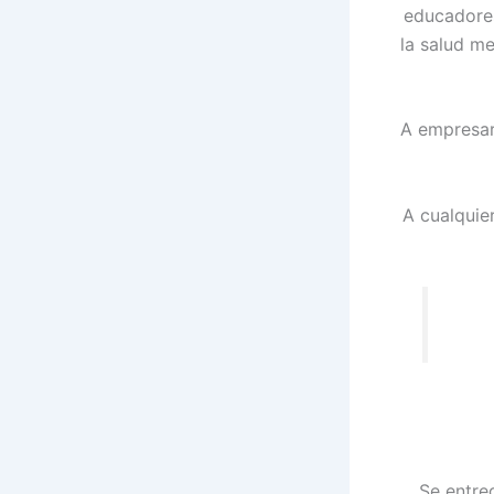
educadores
la salud m
A empresar
A cualquie
Se entreg