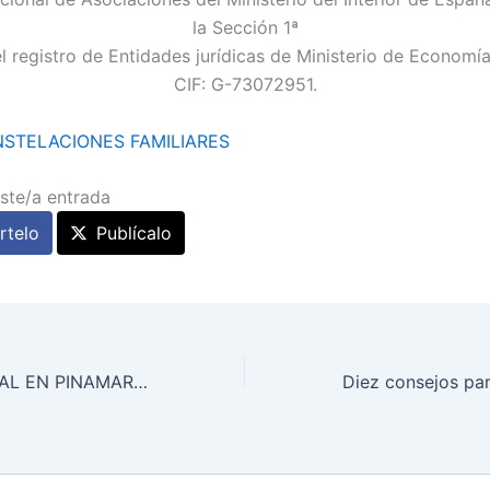
la Sección 1ª
 el registro de Entidades jurídicas de Ministerio de Economí
CIF: G-73072951.
STELACIONES FAMILIARES
ste/a entrada
telo
Publícalo
TALLER VIVENCIAL EN PINAMAR – 27/10