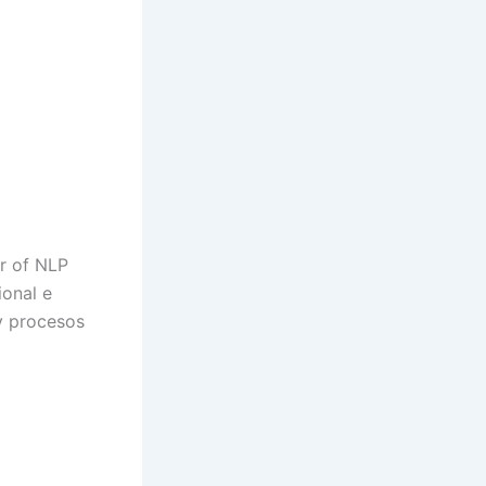
er of NLP
ional e
 y procesos