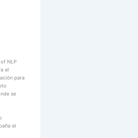
 of NLP
a el
gación para
pto
onde se
o
paña el