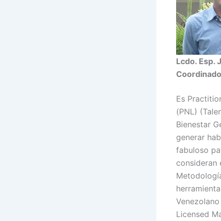
Lcdo. Esp.
Coordinado
Es Practiti
(PNL) (Tale
Bienestar Ge
generar hab
fabuloso pa
consideran e
Metodología
herramienta 
Venezolano 
Licensed Ma