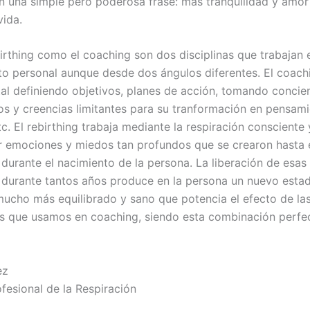
n una simple pero poderosa frase: más tranquilidad y amor
vida.
irthing como el coaching son dos disciplinas que trabajan e
to personal aunque desde dos ángulos diferentes. El coach
tal definiendo objetivos, planes de acción, tomando concie
s y creencias limitantes para su tranformación en pensam
tc. El rebirthing trabaja mediante la respiración consciente
 emociones y miedos tan profundos que se crearon hasta e
 durante el nacimiento de la persona. La liberación de esa
durante tantos años produce en la persona un nuevo esta
ucho más equilibrado y sano que potencia el efecto de la
s que usamos en coaching, siendo esta combinación perfec
ez
fesional de la Respiración