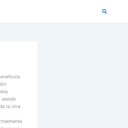
Buscar
beneficios
ión
esta
g siendo
e la otra.
ormalmente