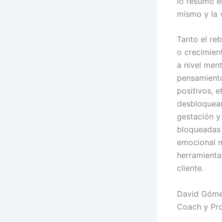
lo resumo e
mismo y la 
Tanto el reb
o crecimien
a nivel men
pensamiento
positivos, e
desbloquear
gestación y
bloqueadas 
emocional m
herramienta
cliente.
David Góm
Coach y Pro