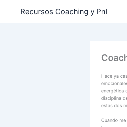
Ir
Recursos Coaching y Pnl
al
contenido
Coach
Hace ya cas
emocionales 
energética 
disciplina 
estas dos m
Cuando me p