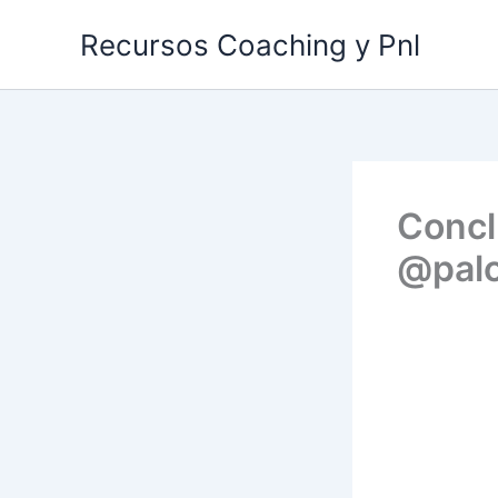
Ir
Recursos Coaching y Pnl
al
contenido
Concl
@pal