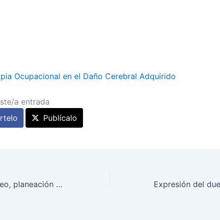
pia Ocupacional en el Daño Cerebral Adquirido
ste/a entrada
telo
Publícalo
Mapa de mercadeo, planeación estratégica de la empresa que trae muchos beneficios (video)