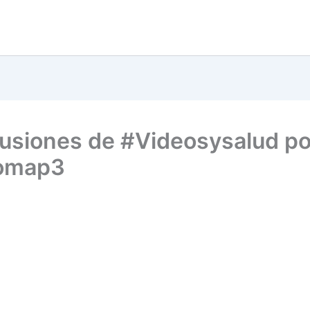
usiones de #Videosysalud po
omap3