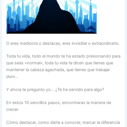
O eres mediocre o destacas, eres invisible o extraordinario.
Toda tu vida, todo el mundo te ha estado presionando para
que seas «normal», toda tu vida te dicen que tienes que
mantener la cabeza agachada, que tienes que trabajar
duro…
Y ahora te pregunto yo… ¿Te ha servido para algo?
En estos 10 sencillos pasos, encontraras la manera de
crecer.
Cómo destacar, como darte a conocer, marcar la diferencia