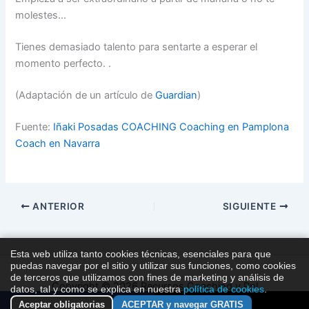
molestes…
Tienes demasiado talento para sentarte a esperar el
momento perfecto. .
(Adaptación de un artículo de
Guardian
)
Fuente:
Iñaki Posadas COACHING Coaching en Pamplona
Coach en Navarra
ANTERIOR
SIGUIENTE
Esta web utiliza tanto cookies técnicas, esenciales para que
puedas navegar por el sitio y utilizar sus funciones, como cookies
de terceros que utilizamos con fines de marketing y análisis de
Copyright © 2026 Recursos Coaching y Pnl
datos, tal y como se explica en nuestra
política de cookies
.
Aceptar obligatorias
ACEPTAR y navegar GRATIS