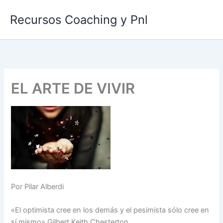
Ir
Recursos Coaching y Pnl
al
contenido
EL ARTE DE VIVIR
Por Pilar Alberdi
«El optimista cree en los demás y el pesimista sólo cree en
sí mismo» Gilbert Keith Chesterton