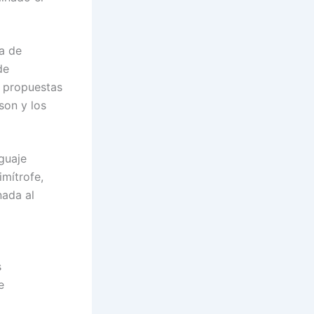
a de
de
e propuestas
son y los
nguaje
imítrofe,
nada al
s
e