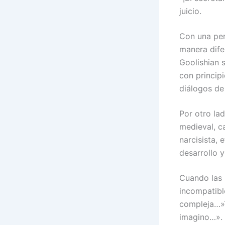
juicio.
Con una per
manera dife
Goolishian 
con principi
diálogos d
Por otro lad
medieval, c
narcisista, 
desarrollo 
Cuando las 
incompatibl
compleja…»T
imagino…».