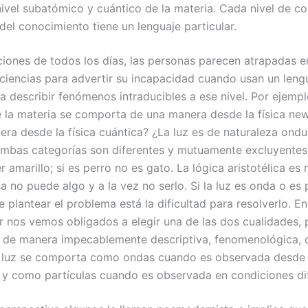
nivel subatómico y cuántico de la materia. Cada nivel de co
del conocimiento tiene un lenguaje particular.
aciones de todos los días, las personas parecen atrapadas e
ciencias para advertir su incapacidad cuando usan un leng
ra describir fenómenos intraducibles a ese nivel. Por ejem
e la materia se comporta de una manera desde la física ne
era desde la física cuántica? ¿La luz es de naturaleza ondu
Ambas categorías son diferentes y mutuamente excluyentes: 
 amarillo; si es perro no es gato. La lógica aristotélica es
 no puede algo y a la vez no serlo. Si la luz es onda o es p
 plantear el problema está la dificultad para resolverlo. E
r nos vemos obligados a elegir una de las dos cualidades, p
de manera impecablemente descriptiva, fenomenológica, o
 luz se comporta como ondas cuando es observada desde 
 y como partículas cuando es observada en condiciones di