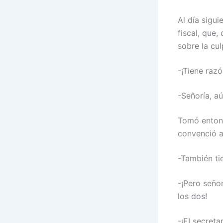
Al día sigui
fiscal, que
sobre la cul
-¡Tiene razó
-Señoría, aú
Tomó entonc
convenció a
-También ti
-¡Pero señor
los dos!
-¡EI secreta