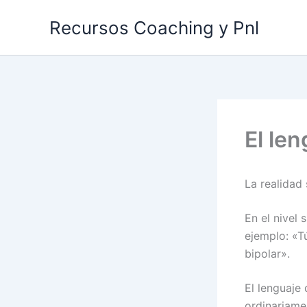
Ir
Recursos Coaching y Pnl
al
contenido
El len
La realidad 
En el nivel 
ejemplo: «T
bipolar».
El lenguaje 
ordinariame