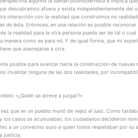
 perspectiva algunos la llaman posmodernista e implica que
que descubramos afuera y exista independientemente del o
tra interacción con la realidad que construimos no realidad
es de ésta. Entonces, en una relación es posible reconocer 
de la realidad para la otra persona pueda ser de tal o cual
 la manera como es para mí. Y de igual forma, que mi experi
 tiene que asemejarse a otra.
ente posible para avanzar hacia la construcción de nuevas 
 no invalidar ninguna de las dos realidades, por incompatib
 relato «¿Quién se atreve a juzgar?»
 vez que en un pueblo murió de vejez el juez. Como tardaba
o y los casos se acumulaban, los ciudadanos decidieron nom
rino a un convecino suyo a quien todos respetaban por su s
 justicia.