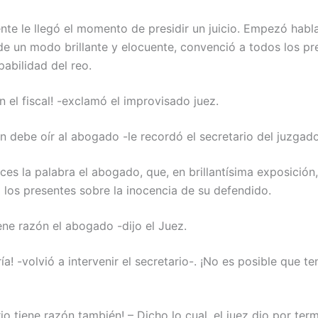
ente le llegó el momento de presidir un juicio. Empezó habl
, de un modo brillante y elocuente, convenció a todos los pr
pabilidad del reo.
n el fiscal! -exclamó el improvisado juez.
n debe oír al abogado -le recordó el secretario del juzgado
es la palabra el abogado, que, en brillantísima exposición
 los presentes sobre la inocencia de su defendido.
ene razón el abogado -dijo el Juez.
ía! -volvió a intervenir el secretario-. ¡No es posible que t
rio tiene razón también! – Dicho lo cual, el juez dio por ter