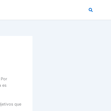
Buscar
 Por
a es
djetivos que