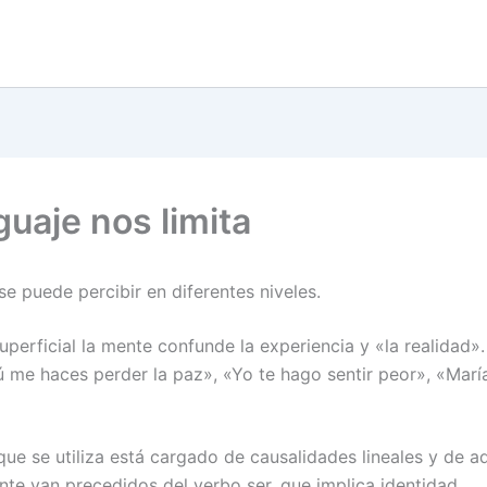
guaje nos limita
se puede percibir en diferentes niveles.
superficial la mente confunde la experiencia y «la realidad».
ú me haces perder la paz», «Yo te hago sentir peor», «Marí
que se utiliza está cargado de causalidades lineales y de a
nte van precedidos del verbo ser, que implica identidad.