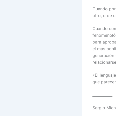
Cuando por
otro, o de 
Cuando come
fenomenológ
para aprobar
el más boni
generación 
relacionars
«El lenguaje
que parecen
___________
Sergio Mich