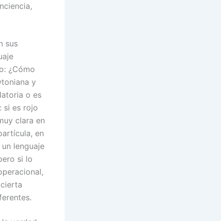
nciencia,
n sus
uaje
plo: ¿Cómo
wtoniana y
latoria o es
si es rojo
 muy clara en
artícula, en
n un lenguaje
ero si lo
peracional,
cierta
ferentes.