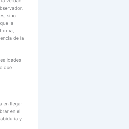
 la verdad
bservador.
es, sino
que la
 forma,
encia de la
realidades
le que
 en llegar
brar en el
abiduría y