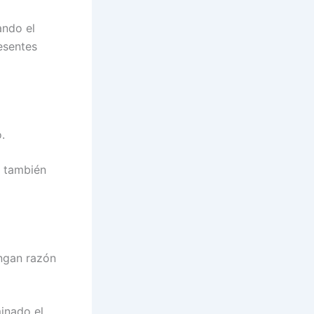
ando el
esentes
.
, también
engan razón
minado el