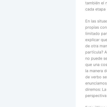
también el 
cada etapa 
En las situ
propias con
limitado pa
explicar qu
de otra man
partícula? 
no puede ser
que una cosa
la manera de
de verbo se
enunciamos 
diremos: La
perspectiva