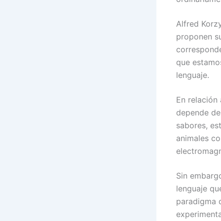
Alfred Korz
proponen sup
corresponde
que estamos
lenguaje.
En relación
depende de 
sabores, est
animales co
electromagn
Sin embargo
lenguaje qu
paradigma d
experimenta