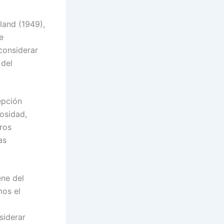
land (1949),
e
considerar
 del
epción
osidad,
tros
as
ene del
mos el
siderar