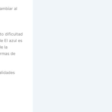
ambiar al
o dificultad
e El azul es
e la
ormas de
alidades