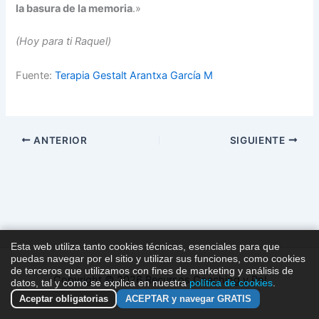
la basura de la memoria
.»
(Hoy para ti Raquel)
Fuente:
Terapia Gestalt Arantxa García M
ANTERIOR
SIGUIENTE
Esta web utiliza tanto cookies técnicas, esenciales para que
puedas navegar por el sitio y utilizar sus funciones, como cookies
de terceros que utilizamos con fines de marketing y análisis de
Copyright © 2026 Recursos Coaching y Pnl
datos, tal y como se explica en nuestra
política de cookies
.
Aceptar obligatorias
ACEPTAR y navegar GRATIS