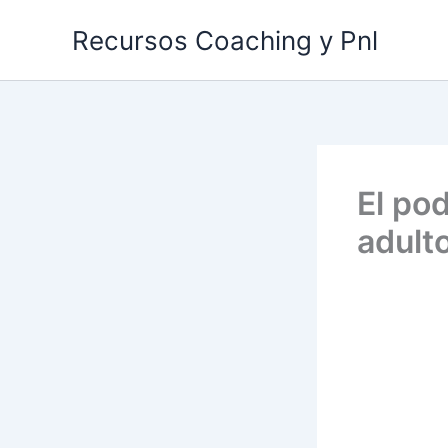
Ir
Recursos Coaching y Pnl
al
contenido
El pod
adult