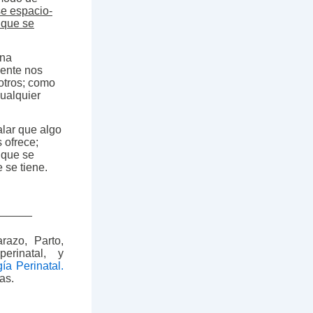
se espacio-
 que se
una
mente nos
otros; como
ualquier
alar que algo
 ofrece;
 que se
 se tiene.
______
razo, Parto,
erinatal, y
ía Perinatal.
as.