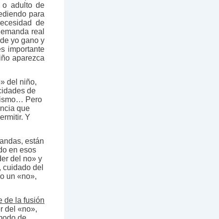
 o adulto de
cediendo para
necesidad de
 demanda real
 de yo gano y
s importante
niño aparezca
o» del niño,
cidades de
í mismo… Pero
tencia que
ermitir. Y
mandas, están
ido en esos
er del no» y
, cuidado del
do un «no»,
 de la fusión
er del «no»,
 modo de