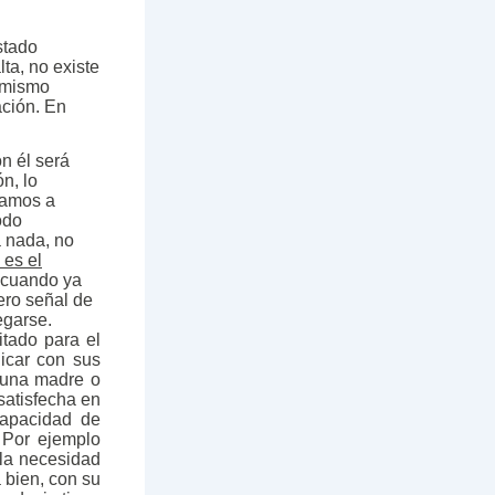
stado
lta, no existe
 mismo
ación. En
n él será
ón, lo
ezamos a
odo
a nada, no
 es el
s cuando ya
ero señal de
egarse.
itado para el
icar con sus
 una madre o
satisfecha en
capacidad de
 Por ejemplo
 la necesidad
 bien, con su