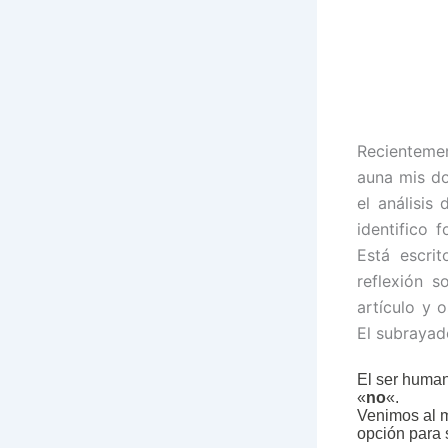
Recientemen
auna mis do
el análisis
identifico 
Está escri
reflexión s
artículo y 
El subrayado
El ser huma
«
no
«.
Venimos al m
opción para 