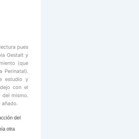
lectura pues
ia Gestalt y
imiento (que
 Perinatal).
e estudio y
 dejo con el
r del mismo.
e añado.
rucción del
ía otra