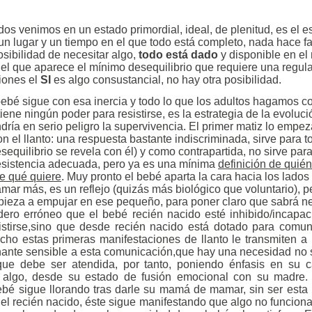
dos venimos en un estado primordial, ideal, de plenitud, es el e
 un lugar y un tiempo en el que todo está completo, nada hace fa
osibilidad de necesitar algo,
todo está dado
y disponible en el
l que aparece el mínimo desequilibrio que requiere una regul
iones el
SI
es algo consustancial, no hay otra posibilidad.
 bebé sigue con esa inercia y todo lo que los adultos hagamos co
tiene ningún poder para resistirse, es la estrategia de la evoluci
ndría en serio peligro la supervivencia. El primer matiz lo emp
n el llanto: una respuesta bastante indiscriminada, sirve para t
sequilibrio se revela con él) y como contrapartida, no sirve par
esistencia adecuada, pero ya es una mínima
definición de quién
de qué quiere
. Muy pronto el bebé aparta la cara hacia los lado
mar más, es un reflejo (quizás más biológico que voluntario), p
ieza a empujar en ese pequeño, para poner claro que sabrá n
dero erróneo que el bebé recién nacido esté inhibido/incapac
sistirse,sino que desde recién nacido está dotado para comun
ho estas primeras manifestaciones de llanto le transmiten a
nante sensible a esta comunicación,que hay una necesidad no 
que debe ser atendida, por tanto, poniendo énfasis en su 
 algo, desde su estado de fusión emocional con su madre.
bé sigue llorando tras darle su mamá de mamar, sin ser esta
el recién nacido, éste sigue manifestando que algo no funciona