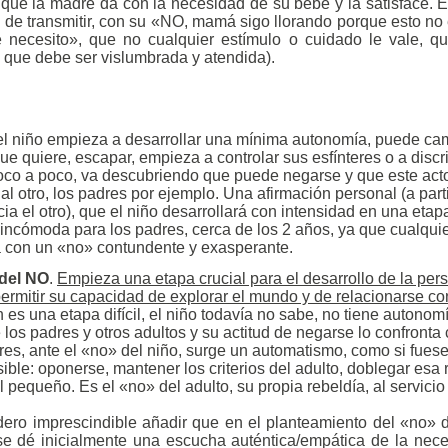
a que la madre da con la necesidad de su bebé y la satisface. Es
 de transmitir, con su «NO, mamá sigo llorando porque esto no
e necesito», que no cualquier estímulo o cuidado le vale, qu
 que debe ser vislumbrada y atendida).
el niño empieza a desarrollar una mínima autonomía, puede cam
ue quiere, escapar, empieza a controlar sus esfínteres o a discr
oco a poco, va descubriendo que puede negarse y que este acto,
 al otro, los padres por ejemplo. Una afirmación personal (a parti
ia el otro), que el niño desarrollará con intensidad en una etap
 incómoda para los padres, cerca de los 2 años, ya que cualqui
a con un «no» contundente y exasperante.
del NO
.
Empieza una etapa crucial para el desarrollo de la per
permitir su capacidad de explorar el mundo y de relacionarse c
 es una etapa difícil, el niño todavía no sabe, no tiene autono
los padres y otros adultos y su actitud de negarse lo confronta 
res, ante el «no» del niño, surge un automatismo, como si fuese
ible: oponerse, mantener los criterios del adulto, doblegar esa 
l pequeño. Es el «no» del adulto, su propia rebeldía, al servicio
dero imprescindible añadir que en el planteamiento del «no» d
se dé inicialmente una escucha auténtica/empática de la nece