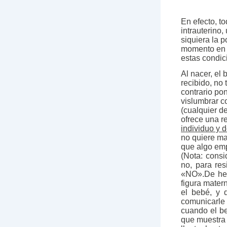
En efecto, to
intrauterino,
siquiera la p
momento en e
estas condic
Al nacer, el
recibido, no 
contrario po
vislumbrar co
(cualquier de
ofrece una r
individuo y 
no quiere ma
que algo emp
(Nota: consi
no, para re
«NO».De hec
figura mater
el bebé, y 
comunicarle
cuando el be
que muestra 