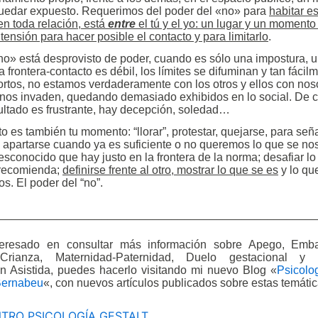
uedar expuesto. Requerimos del poder del «no» para
habitar e
en toda relación, está
entre
el tú y el yo: un lugar y un momento
ensión para hacer posible el contacto y para limitarlo
.
o» está desprovisto de poder, cuando es sólo una impostura, 
a frontera-contacto es débil, los límites se difuminan y tan fácil
tos, no estamos verdaderamente con los otros y ellos con nos
nos invaden, quedando demasiado exhibidos en lo social. De c
ultado es frustrante, hay decepción, soledad…
 es también tu momento: “llorar”, protestar, quejarse, para señ
; apartarse cuando ya es suficiente o no queremos lo que se nos
esconocido que hay justo en la frontera de la norma; desafiar lo
 recomienda;
definirse frente al otro, mostrar lo que se es
y lo que
s. El poder del “no”.
_________________________________________________
teresado en consultar más información sobre Apego, Emba
 Crianza, Maternidad-Paternidad, Duelo gestacional y p
n Asistida, puedes hacerlo visitando mi nuevo Blog «
Psicolog
Bernabeu
«, con nuevos artículos publicados sobre estas temátic
TRO PSICOLOGÍA GESTALT