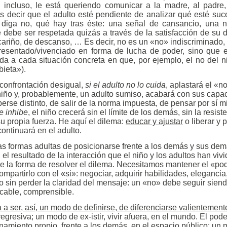
é incluso, le está queriendo comunicar a la madre, al padre,
Es decir que el adulto esté pendiente de analizar qué esté su
 diga no, qué hay tras éste: una señal de cansancio, una 
 debe ser respetada quizás a través de la satisfacción de su
cariño, de descanso, … Es decir, no es un «no» indiscriminado,
presentado/vivenciado en forma de lucha de poder, sino que e
da a cada situación concreta en que, por ejemplo, el no del 
ieta»).
confrontación desigual,
si el adulto no lo cuida
, aplastará el «n
iño y, probablemente, un adulto sumiso, acabará con sus capa
aberse distinto, de salir de la norma impuesta, de pensar por s
se inhibe
, el niño crecerá sin el límite de los demás, sin la resis
su propia fuerza. He aquí el dilema:
educar y ajustar
o liberar y p
ontinuará en el adulto.
s formas adultas de posicionarse frente a los demás y sus de
el resultado de la interacción que el niño y los adultos han viv
 la forma de resolver el dilema. Necesitamos mantener el «pod
mpartirlo con el «si»: negociar, adquirir habilidades, elegancia
ero sin perder la claridad del mensaje: un «no» debe seguir sien
ficable, comprensible.
 a ser, así, un modo de definirse, de diferenciarse valientemente
regresiva; un modo de ex-istir, vivir afuera, en el mundo. El pod
onamiento propio, frente a los demás, en el espacio público; un