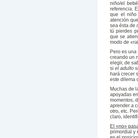
niño/el beb
referencia. 
que el niño
atención que
sea ésta de 
tú pierdes 
que se atien
modo de «rab
Pero es una 
creando un n
elegir, de s
si
el adulto 
hará crecer 
este dilema c
Muchas de la
apoyadas en 
momentos, de
aprender a co
otro, etc. P
claro, identi
El «no» pasa
primordial y 
es el posici