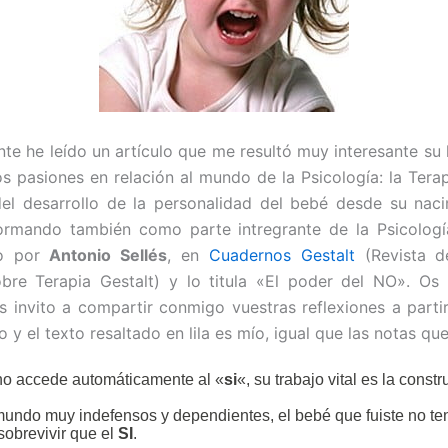
te he leído un artículo que me resultó muy interesante su 
s pasiones en relación al mundo de la Psicología: la Terap
 del desarrollo de la personalidad del bebé desde su nac
formando también como parte intregrante de la Psicología
to por
Antonio Sellés
, en
Cuadernos Gestalt
(Revista d
obre Terapia Gestalt) y lo titula «El poder del NO». Os
os invito a compartir conmigo vuestras reflexiones a parti
 y el texto resaltado en lila es mío, igual que las notas qu
no accede automáticamente al «
si
«, su trabajo vital es la const
undo muy indefensos y dependientes, el bebé que fuiste no ten
sobrevivir que el
SI
.