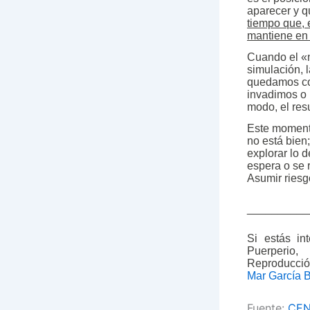
aparecer y q
tiempo que, 
mantiene en t
Cuando el «n
simulación, l
quedamos cor
invadimos o 
modo, el res
Este momento
no está bien
explorar lo d
espera o se
Asumir riesgo
__________
Si estás in
Puerperio,
Reproducció
Mar García 
Fuente:
CEN