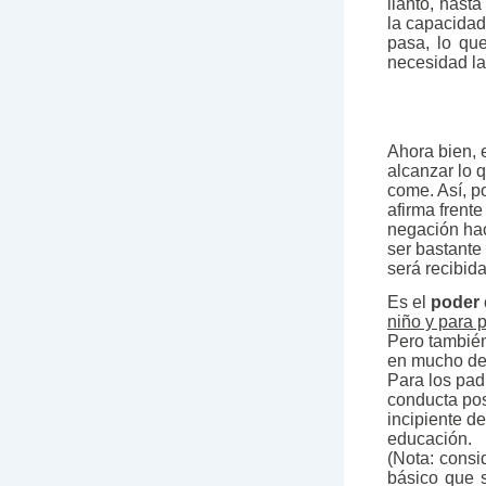
llanto, hast
la capacidad
pasa, lo qu
necesidad la
Ahora bien, 
alcanzar lo q
come. Así, p
afirma frente
negación hac
ser bastante
será recibid
Es el
poder 
niño y para 
Pero también
en mucho de 
Para los pad
conducta pos
incipiente de
educación.
(Nota: consi
básico que 