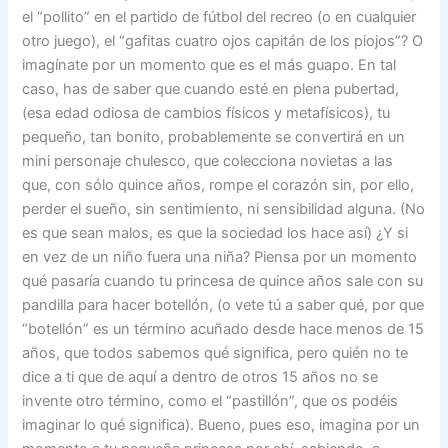
el “pollito” en el partido de fútbol del recreo (o en cualquier
otro juego), el “gafitas cuatro ojos capitán de los piojos”? O
imagínate por un momento que es el más guapo. En tal
caso, has de saber que cuando esté en plena pubertad,
(esa edad odiosa de cambios físicos y metafísicos), tu
pequeño, tan bonito, probablemente se convertirá en un
mini personaje chulesco, que colecciona novietas a las
que, con sólo quince años, rompe el corazón sin, por ello,
perder el sueño, sin sentimiento, ni sensibilidad alguna. (No
es que sean malos, es que la sociedad los hace así) ¿Y si
en vez de un niño fuera una niña? Piensa por un momento
qué pasaría cuando tu princesa de quince años sale con su
pandilla para hacer botellón, (o vete tú a saber qué, por que
“botellón” es un término acuñado desde hace menos de 15
años, que todos sabemos qué significa, pero quién no te
dice a ti que de aquí a dentro de otros 15 años no se
invente otro término, como el “pastillón”, que os podéis
imaginar lo qué significa). Bueno, pues eso, imagina por un