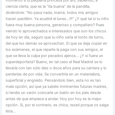
momento a tu pequeña princesa por ahí, sabiendo, a
ciencia cierta, que es la “tía buena” de la pandilla,
diciéndote: “No pasa nada, mamá, todos mis amigos
hacen pastillón. Ya acudiré el lunes…!!!” ¿Y qué tal si tu niño
fuera muy buena persona, generoso y compañero? Pues
viendo lo aprovechados e interesados que son los chicos
de hoy en día, seguro que tu niño sería el tonto de turno,
del que los demás se aprovechan. El que se deja copiar en
los exámenes, el que reparte la paga con sus amigos, el
que se lleva la culpa por pecados ajenos… ¿Y si fuera un
superdeportista? Bueno, en tal caso el Real Madrid se lo
llevaría con tan sólo diez o doce años para su cantera y lo
perderías de por vida. Se convertiría en un materialista,
superficial y engreído. Pensándolo bien, esta no es tan
mala opción, así que ya sabéis inminentes futuras madres,
si tenéis un varón colocarle un balón en los pies desde
antes de que empiece a andar. Hoy por hoy es la mejor
opción. Si, por el contrario, es chica, rezad porque os salga
lista…