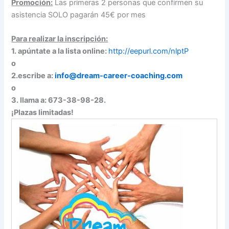
Promoción:
Las primeras 2 personas que confirmen su
asistencia SOLO pagarán 45€ por mes
Para realizar la inscripción:
1. apúntate a la lista online:
http://eepurl.com/nlptP
o
2.escribe a:
info@dream-career-coaching.com
o
3. llama a: 673-38-98-28.
¡Plazas limitadas!