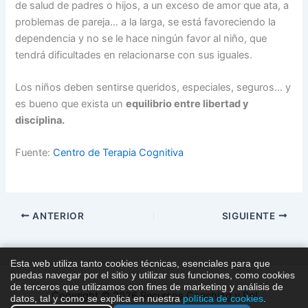
de salud de padres o hijos, a un exceso de amor que ata, a
problemas de pareja… a la larga, se está favoreciendo la
dependencia y no se le hace ningún favor al niño, que
tendrá dificultades en relacionarse con sus iguales.
Los niños deben sentirse queridos, especiales, seguros… y
es bueno que exista un
equilibrio entre libertad y
disciplina.
Fuente:
Centro de Terapia Cognitiva
ANTERIOR
SIGUIENTE
Esta web utiliza tanto cookies técnicas, esenciales para que
puedas navegar por el sitio y utilizar sus funciones, como cookies
de terceros que utilizamos con fines de marketing y análisis de
Copyright © 2026 Recursos Coaching y Pnl
datos, tal y como se explica en nuestra
política de cookies
.