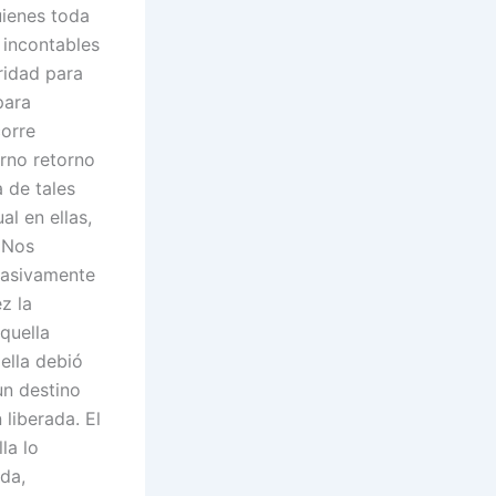
uienes toda
 incontables
ridad para
para
corre
erno retorno
 de tales
l en ellas,
. Nos
pasivamente
z la
aquella
ella debió
un destino
liberada. El
la lo
da,