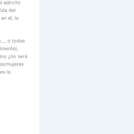
 ejército
ida del
en él, le
s…, o todas
lmente),
ino ¿no será
res/mujeres
es la