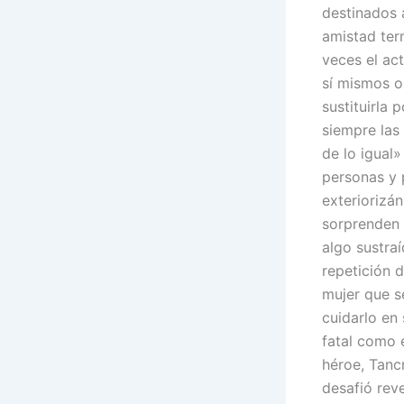
destinados 
amistad term
veces el ac
sí mismos o 
sustituirla 
siempre las
de lo igual
personas y 
exteriorizá
sorprenden 
algo sustraí
repetición d
mujer que se
cuidarlo en
fatal como 
héroe, Tanc
desafió rev