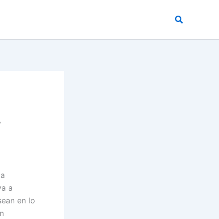
Buscar
.
la
va a
sean en lo
n