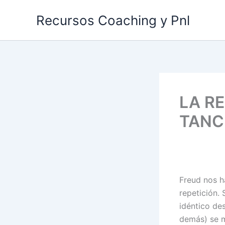
Ir
Recursos Coaching y Pnl
al
contenido
LA RE
TANC
Freud nos ha
repetición.
idéntico de
demás) se m