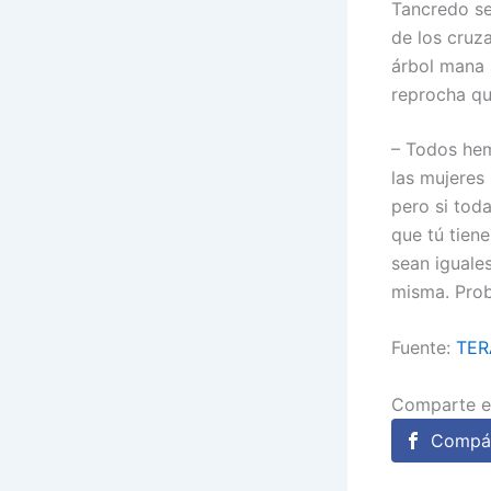
Tancredo se
de los cruza
árbol mana 
reprocha qu
– Todos hem
las mujeres
pero si tod
que tú tien
sean iguale
misma. Pro
Fuente:
TER
Comparte e
Compár