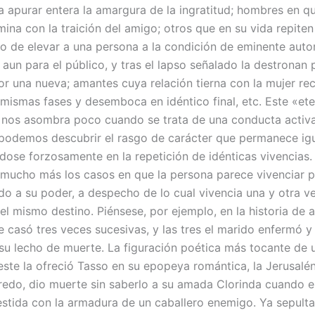
a apurar entera la amargura de la ingratitud; hombres en q
ina con la traición del amigo; otros que en su vida repiten
to de elevar a una persona a la condición de eminente auto
aun para el público, y tras el lapso señalado la destronan 
por una nueva; amantes cuya relación tierna con la mujer re
 mismas fases y desemboca en idéntico final, etc. Este «et
» nos asombra poco cuando se trata de una conducta activa
podemos descubrir el rasgo de carácter que permanece igua
ndose forzosamente en la repetición de idénticas vivencias
mucho más los casos en que la persona parece vivenciar 
do a su poder, a despecho de lo cual vivencia una y otra ve
el mismo destino. Piénsese, por ejemplo, en la historia de 
 casó tres veces sucesivas, y las tres el marido enfermó y 
 su lecho de muerte. La figuración poética más tocante de 
este la ofreció Tasso en su epopeya romántica, la Jerusalén 
redo, dio muerte sin saberlo a su amada Clorinda cuando el
estida con la armadura de un caballero enemigo. Ya sepulta