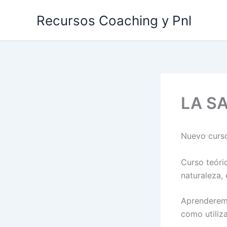
Ir
Recursos Coaching y Pnl
al
contenido
LA S
Nuevo curso
Curso teóri
naturaleza, 
Aprenderemo
como utiliza