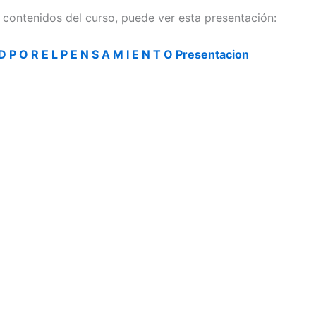
s contenidos del curso, puede ver esta presentación:
 D P O R E L P E N S A M I E N T O Presentacion