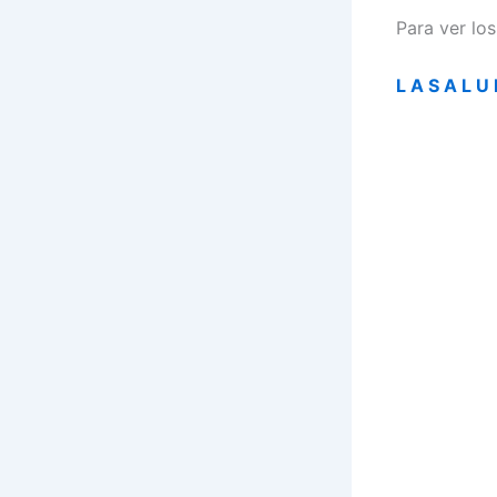
Para ver lo
L A S A L U