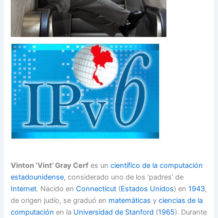
Vinton ‘Vint’ Gray Cerf
es un
científico de la computación
estadounidense
, considerado uno de los ‘padres’ de
Internet
. Nacido en
Connecticut
(
Estados Unidos
) en
1943
,
de origen judío, se graduó en
matemáticas
y
ciencias de la
computación
en la
Universidad de Stanford
(
1965
). Durante