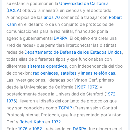
su estancia posterior en la
Universidad de California
(
UCLA
) obtuvo la maestría en ciencias y el doctorado.
A principios de los
años 70
comenzó a trabajar con
Robert
Kahn
en el desarrollo de un conjunto de protocolos de
comunicaciones para la red militar, financiado por la
agencia gubernamental
DARPA
. El objetivo era crear una
«red de redes» que permitiera interconectar las distintas
redes del
Departamento de Defensa de los Estados Unidos
,
todas ellas de diferentes tipos y que funcionaban con
diferentes
sistemas operativos
, con independencia del tipo
de conexión:
radioenlaces
,
satélites
y
líneas telefónicas
.
Las investigaciones, lideradas por Vinton Cerf, primero
desde la Universidad de California (
1967
–
1972
) y
posteriormente desde la Universidad de Stanford (
1972
–
1976
), llevaron al diseño del conjunto de protocolos que
hoy son conocidos como
TCP/IP
(Transmission Control
Protocol/Internet Protocol), que fue presentado por Vinton
Cerf y
Robert Kahn
en
1972
.
Entre
1976
y
1982
, trabajando en
DARPA
, fue pionero en el