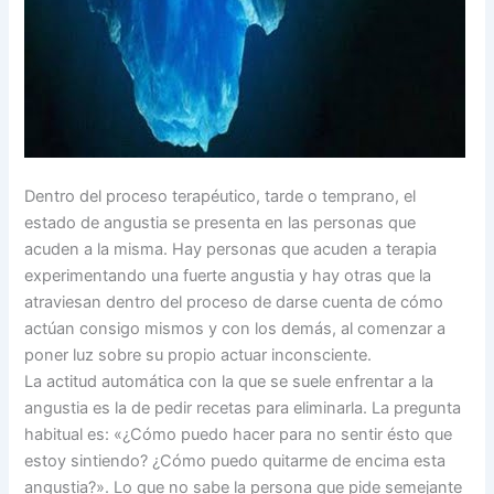
Dentro del proceso terapéutico, tarde o temprano, el
estado de angustia se presenta en las personas que
acuden a la misma. Hay personas que acuden a terapia
experimentando una fuerte angustia y hay otras que la
atraviesan dentro del proceso de darse cuenta de cómo
actúan consigo mismos y con los demás, al comenzar a
poner luz sobre su propio actuar inconsciente.
La actitud automática con la que se suele enfrentar a la
angustia es la de pedir recetas para eliminarla. La pregunta
habitual es: «¿Cómo puedo hacer para no sentir ésto que
estoy sintiendo? ¿Cómo puedo quitarme de encima esta
angustia?». Lo que no sabe la persona que pide semejante