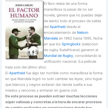
El libro relata de una forma
maravillosa (a pesar de no ser
novela, genera que no puedas dejar
de leerlo) todo el proceso de salida
del
Apartheid
desde el
encarcelamiento de
Nelson
Mandela
en 1962 hasta 1995, fecha
en que los
Springboks
(seleccion
de rugby Sudafricana) ganaron el
Mundial de Rugby
, consolidando la
unificación nacional. (La película
trata solo del último año).
El
Apartheid
fue algo tan horrible como maravillosa la forma
en que Mandela logró no solo cambiar las leyes, sino lograr
que blancos y negros evitaran dar rienda suelta a sus
miedos y rencores y entraran en guerra civil.
De este proceso se pueden extraer muchas lecciones
súper valiosas y concretas a la hora de encarar procesos
de cambio profundos en organizaciones donde hay