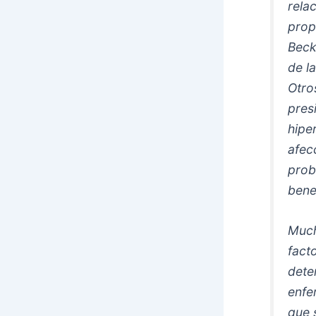
rela
prop
Beck
de l
Otro
presi
hipe
afec
prob
bene
Much
fact
dete
enfe
que 