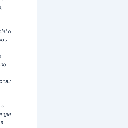
d,
ial o
nos
s
 no
onal:
lo
anger
se