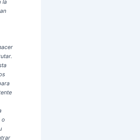
 la
úan
hacer
utar.
sta
os
para
tente
a
l o
u
trar