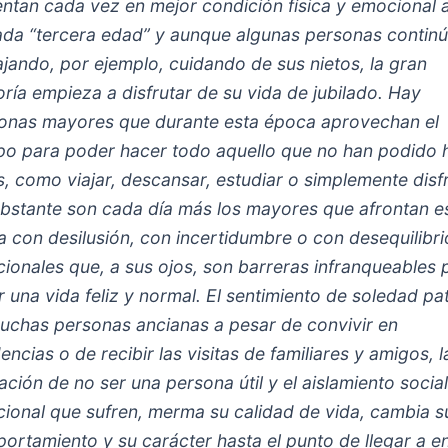
entan cada vez en mejor condición física y emocional a
ada “tercera edad” y aunque algunas personas contin
ajando, por ejemplo, cuidando de sus nietos, la gran
ría empieza a disfrutar de su vida de jubilado. Hay
onas mayores que durante esta época aprovechan el
po para poder hacer todo aquello que no han podido 
s, como viajar, descansar, estudiar o simplemente disfr
bstante son cada día más los mayores que afrontan e
a con desilusión, con incertidumbre o con desequilibri
ionales que, a sus ojos, son barreras infranqueables 
ar una vida feliz y normal. El sentimiento de soledad pa
uchas personas ancianas a pesar de convivir en
encias o de recibir las visitas de familiares y amigos, l
ación de no ser una persona útil y el aislamiento socia
ional que sufren, merma su calidad de vida, cambia s
ortamiento y su carácter hasta el punto de llegar a en