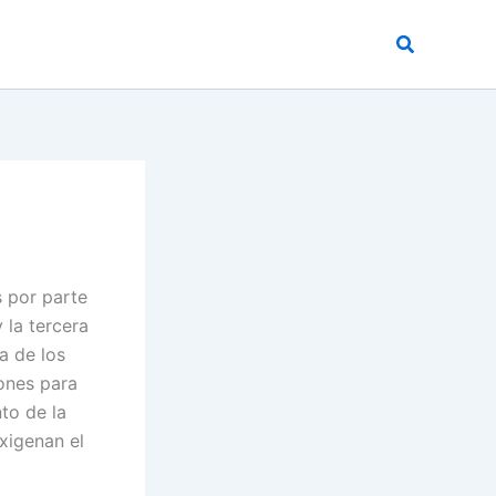
Buscar
s por parte
 la tercera
a de los
iones para
nto de la
xigenan el