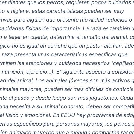
pendientes que los perros; requieren pocos cuidados 
to a higiene, estas características pueden ser muy
ctivas para alguien que presente movilidad reducida o
pacidades físicas de importancia. La raza es también 
o a tener en cuenta, determina el tamaño del animal, 
ógico no es igual un caniche que un pastor alemán, a
 raza presenta unas características específicas que
rminan las atenciones y cuidados necesarios (cepillad
, nutrición, ejercicio…). El siguiente aspecto a consider
dad del animal. Los animales jóvenes son más activos 
animales mayores, pueden ser más difíciles de controla
nte el paseo y desde luego son más juguetones. Cada
ona necesita a su animal concreto, deben ser compati
vel físico y emocional. En EEUU hay programas de ado
erros específicos para personas mayores, los perros 
ién animales mayores que a menudo comparten rasg