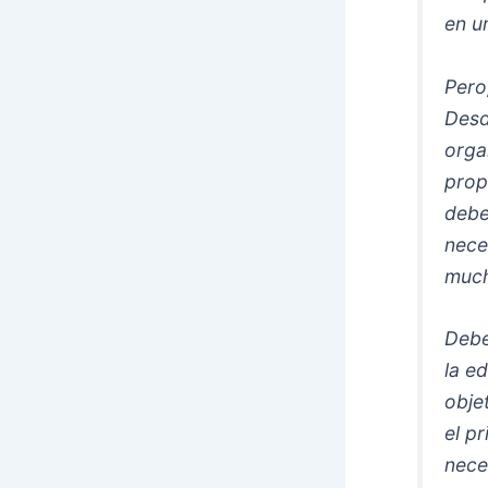
en u
Pero
Desd
orga
prop
debe
nece
much
Debe
la e
obje
el p
nece