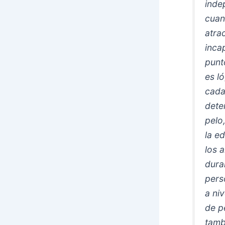
inde
cuan
atra
inca
punt
es l
cada
dete
pelo
la e
los 
dura
pers
a ni
de p
tamb