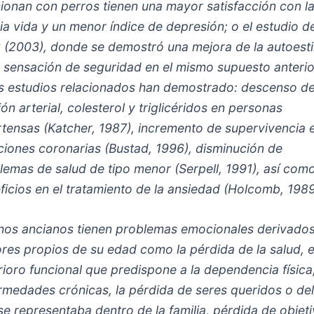
cionan con perros tienen una mayor satisfacción con l
ia vida y un menor índice de depresión; o el estudio d
 (2003), donde se demostró una mejora de la autoest
a sensación de seguridad en el mismo supuesto anterio
s estudios relacionados han demostrado: descenso de
ón arterial, colesterol y triglicéridos en personas
rtensas (Katcher, 1987), incremento de supervivencia 
ciones coronarias (Bustad, 1996), disminución de
lemas de salud de tipo menor (Serpell, 1991), así com
ficios en el tratamiento de la ansiedad (Holcomb, 1989
os ancianos tienen problemas emocionales derivado
ores propios de su edad como la pérdida de la salud, e
rioro funcional que predispone a la dependencia física
rmedades crónicas, la pérdida de seres queridos o del
se representaba dentro de la familia, pérdida de objet