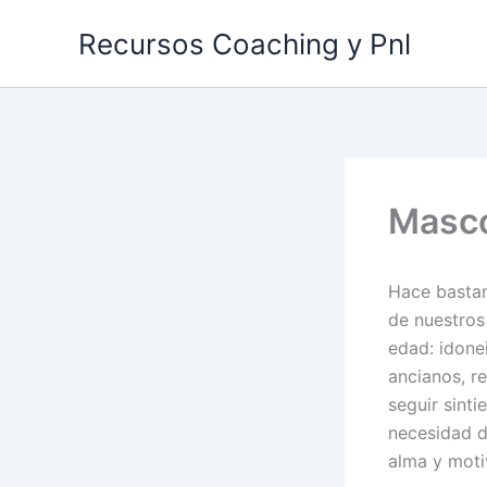
Ir
Recursos Coaching y Pnl
al
contenido
Masco
Hace bastan
de nuestros 
edad: idone
ancianos, r
seguir sinti
necesidad d
alma y motiv