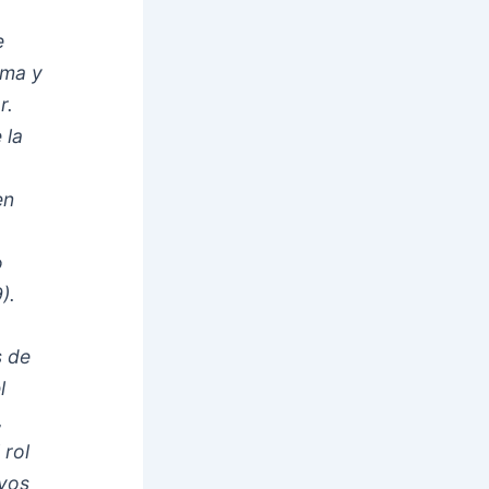
a
e
ima y
r.
 la
en
o
).
s de
l
,
 rol
ivos