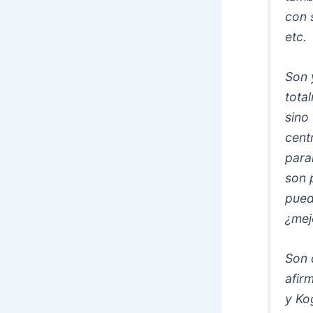
con 
etc.
Son 
tota
sino
cent
para
son 
pued
¿mej
Son 
afir
y Ko