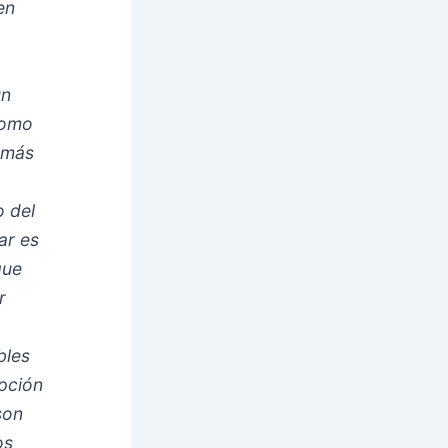
en
un
como
demás
o del
ar es
que
r
bles
pción
son
os