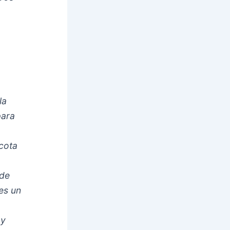
la
para
scota
 de
es un
 y