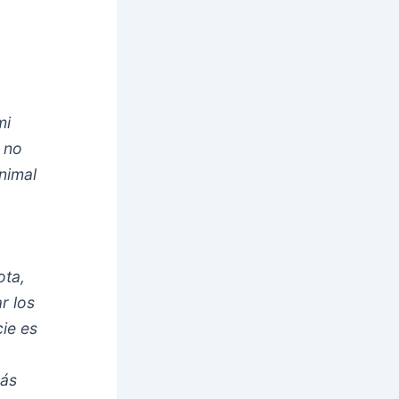
s
mi
 no
nimal
ota,
r los
cie es
más