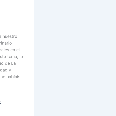
e nuestro
inario
ales en el
ste tema, lo
io de La
idad y
me habíais
s