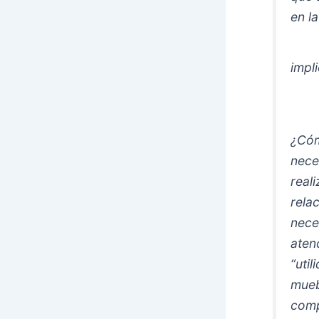
en l
impl
¿Cóm
nece
real
rela
nece
aten
“uti
mueb
comp