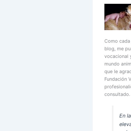
Como cada v
blog, me pu
vocacional 
mundo anima
que le agra
Fundación Ve
profesional
consultado.
En l
elev