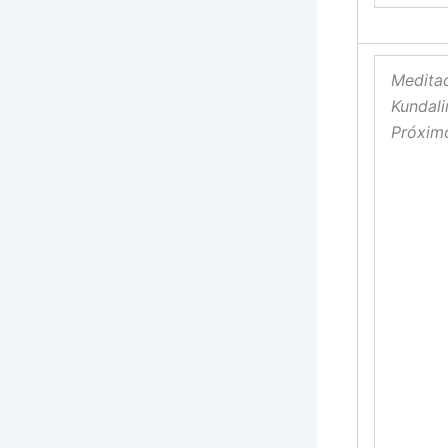
Medita
Kundali
Próximo