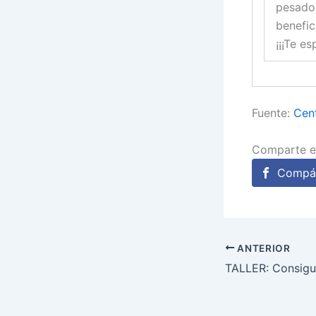
pesado,
benefic
¡¡¡Te e
Fuente:
Cent
Comparte e
Compár
ANTERIOR