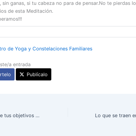
 sin ganas, si tu cabeza no para de pensar.No te pierdas l
ios de esta Meditación.
speramos!!!
ro de Yoga y Constelaciones Familiares
ste/a entrada
telo
Publícalo
TALLER: Consigue tus objetivos a través del Coaching, Barcelona, 20.10.12