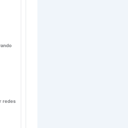
vando
r redes