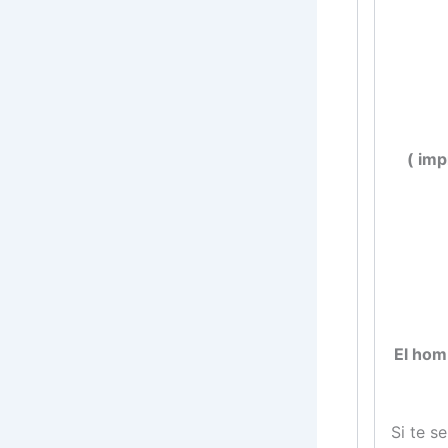
( im
El hom
Si te s