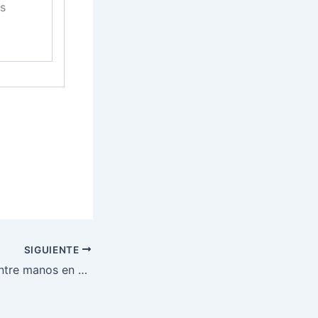
os
SIGUIENTE
Lo que se traen entre manos en #HandFun