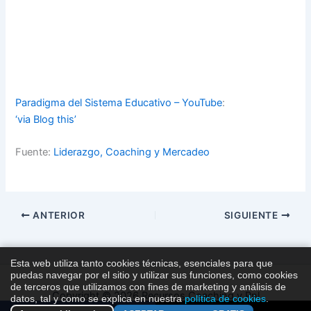
Paradigma del Sistema Educativo – YouTube
:
‘via Blog this’
Fuente:
Liderazgo, Coaching y Mercadeo
ANTERIOR
SIGUIENTE
Esta web utiliza tanto cookies técnicas, esenciales para que
puedas navegar por el sitio y utilizar sus funciones, como cookies
de terceros que utilizamos con fines de marketing y análisis de
Copyright © 2026 Recursos Coaching y Pnl
datos, tal y como se explica en nuestra
política de cookies
.