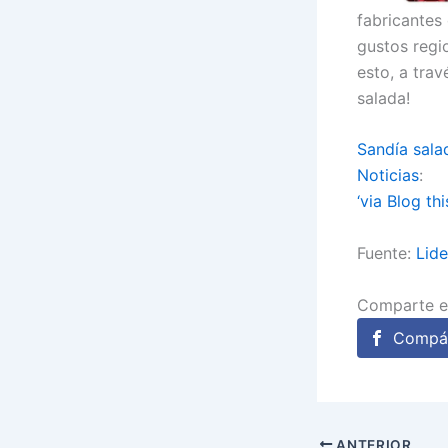
fabricantes
gustos regi
esto, a tra
salada!
Sandía sala
Noticias
:
‘via Blog thi
Fuente:
Lid
Comparte e
Compár
ANTERIOR