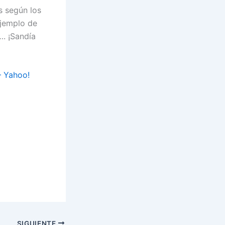
s según los
ejemplo de
…. ¡Sandía
– Yahoo!
SIGUIENTE