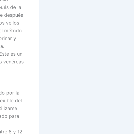
pués de la
ue después
os vellos
el método.
orinar y
a.
Este es un
es venéreas
do por la
exible del
ilizarse
cado para
tre 8 y 12