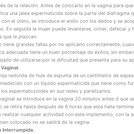
és de la relación. Antes de colocarlo en la vagina para que
plica una jalea espermaticida sobre la parte del diafragma
con el útero, se introduce el anillo con los dedos y se aco
no. En seguida la mujer puede levantarse, orinar, defecar y 
 que le plazcan.
 tiene grandes fallas por no aplicarlo correctamente, cuan
ica adecuada tiene un buen porcentaje de éxitos; sin embar
ado de utilizarse por la dificultad que presenta para su ap
 Vaginal.
nja redonda de hule de espuma de un centímetro de espes
medecido con un líquido espermaticida que tiene como fu
a los espermatozoides en sus redes y paralizarlos.
vaginal se introduce en la vagina 20 minutos antes d que se
no se retira hasta después de 6 horas que esta halla termina
 realizar cualquier actividad con este implemento, con la 
bien colocado no se saldrá de la vagina.
n Interrumpida.