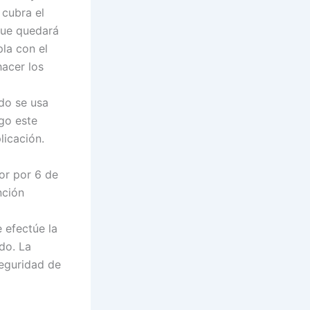
 cubra el
 que quedará
pla con el
hacer los
do se usa
go este
licación.
or por 6 de
nción
 efectúe la
do. La
seguridad de