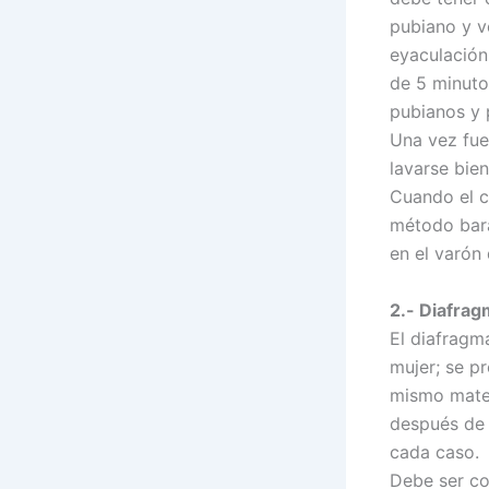
pubiano y v
eyaculación
de 5 minutos
pubianos y 
Una vez fue
lavarse bie
Cuando el c
método bara
en el varón
2.-
Diafrag
El diafragm
mujer; se p
mismo mater
después de 
cada caso.
Debe ser col