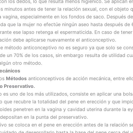
con los dedos, lo que resulta menos higiénico. Se aplican e
s minutos antes de tener la relación sexual, con el objeto 
la vagina, especialmente en los fondos de saco. Después de 
da que la mujer no efectúe ningún aseo hasta después de 
rante ese lapso retenga el espermaticida. En caso de tener
ación debe aplicarse nuevamente el anticonceptivo.
de método anticonceptivo no es seguro ya que solo se con
 de un 70% de los casos, sin embargo resulta de utilidad c
algún otro método.
ecánicos
ios
Métodos
anticonceptivos de acción mecánica, entre ello
o Preservativo.
 es uno de los más utilizados, consiste en aplicar una bols
 que recubre la totalidad del pene en erección y que impi
ides penetren en la vagina y cavidad uterina durante la ey
 depositan en la punta del preservativo.
ivo se coloca en el pene en erección antes de la relación s
cuidado de desenrollarlo hasta la base del pene cerca del v