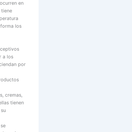
 ocurren en
 tiene
mperatura
 forma los
nceptivos
r a los
ciendan por
productos
s, cremas,
llas tienen
 su
 se