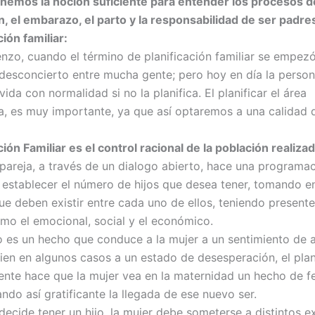
nemos la noción suficiente para entender los procesos de
n, el embarazo, el parto y la responsabilidad de ser padres
ción
familiar:
zo, cuando el término de planificación familiar se empezó a
 desconcierto entre mucha gente; pero hoy en día la perso
vida con normalidad si no la planifica. El planificar el área
a, es muy importante, ya que así optaremos a una calidad 
ción Familiar
es el control racional de la población realizad
pareja, a través de un dialogo abierto, hace una programa
 establecer el número de hijos que desea tener, tomando e
que deben existir entre cada uno de ellos, teniendo present
omo el emocional, social y el económico.
 es un hecho que conduce a la mujer a un sentimiento de a
ien en algunos casos a un estado de desesperación, el plan
te hace que la mujer vea en la maternidad un hecho de fe
ando así gratificante la llegada de ese nuevo ser.
a decide tener un hijo, la mujer debe someterse a distintos