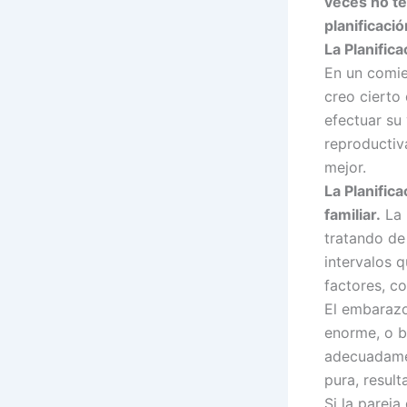
veces no te
planificació
La Planifica
En un comien
creo cierto
efectuar su 
reproductiv
mejor.
La Planifica
familiar.
La 
tratando de
intervalos 
factores, c
El embarazo
enorme, o b
adecuadamen
pura, result
Si la parej