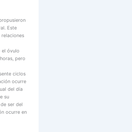
 propusieron
al. Este
 relaciones
 el óvulo
horas, pero
ente ciclos
ación ocurre
al del día
ne su
 de ser del
ión ocurre en