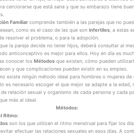
ra cerciorarse que está sana y que su embarazo tiene bue
s.
ción Familiar
comprende también a las parejas que no pued
 desean, como es el caso de las que son
infertiles
, a estas s
de resolver el problema, o para la adopción.
que la pareja decide no tener hijos, deberá consultar al me
do anticonceptivo es mejor para ellos. Hoy en día es much
jas conocer los
Métodos
que existen, cómo pueden utilizar
recen y que complicaciones pueden existir en su empleo.
 no existe ningún método ideal para hombres o mujeres de
llo es necesario escoger el que mejor se adapte a la edad,
o de relación sexual y organismo de cada persona y cada pa
que más al ideal.
Métodos:
l Ritmo:
dos
son los que utilizan el ritmo menstrual para fijar los día
vitar efectuar las relaciones sexuales en esos días. A cont