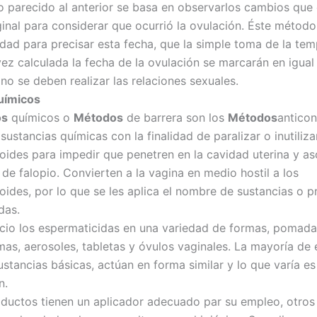
 parecido al anterior se basa en observarlos cambios que
inal para considerar que ocurrió la ovulación. Éste método
idad para precisar esta fecha, que la simple toma de la te
vez calculada la fecha de la ovulación se marcarán en igual
no se deben realizar las relaciones sexuales.
uímicos
os
químicos o
Métodos
de barrera son los
Métodos
antico
 sustancias químicas con la finalidad de paralizar o inutiliza
ides para impedir que penetren en la cavidad uterina y as
de falopio. Convierten a la vagina en medio hostil a los
ides, por lo que se les aplica el nombre de sustancias o 
das.
cio los espermaticidas en una variedad de formas, pomada
as, aerosoles, tabletas y óvulos vaginales. La mayoría de e
stancias básicas, actúan en forma similar y lo que varía es
n.
ductos tienen un aplicador adecuado par su empleo, otros