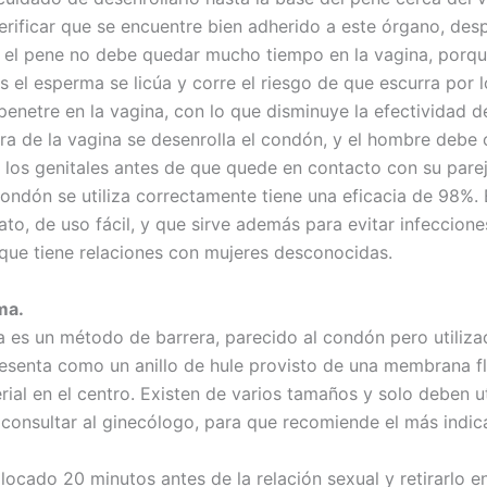
erificar que se encuentre bien adherido a este órgano, des
 el pene no debe quedar mucho tiempo en la vagina, porq
 el esperma se licúa y corre el riesgo de que escurra por l
penetre en la vagina, con lo que disminuye la efectividad d
ra de la vagina se desenrolla el condón, y el hombre debe 
n los genitales antes de que quede en contacto con su parej
ondón se utiliza correctamente tiene una eficacia de 98%. 
to, de uso fácil, y que sirve además para evitar infeccion
 que tiene relaciones con mujeres desconocidas.
ma.
a es un método de barrera, parecido al condón pero utiliza
resenta como un anillo de hule provisto de una membrana fl
ial en el centro. Existen de varios tamaños y solo deben ut
consultar al ginecólogo, para que recomiende el más indi
ocado 20 minutos antes de la relación sexual y retirarlo en