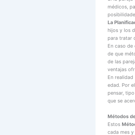
médicos, pa
posibilidade
La Planifica
hijos y los
para tratar 
En caso de 
de que méto
de las pare
ventajas of
En realidad
edad. Por e
pensar, tip
que se acer
Métodos de
Estos
Méto
cada mes y e