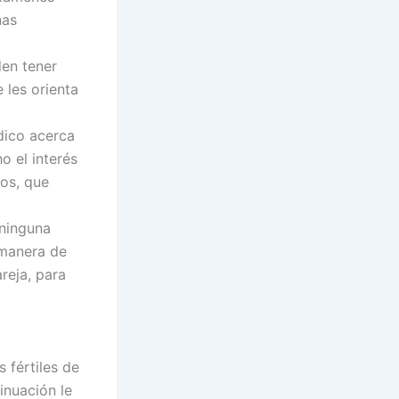
nas
en tener
e les orienta
dico acerca
o el interés
los, que
 ninguna
 manera de
reja, para
s fértiles de
inuación le