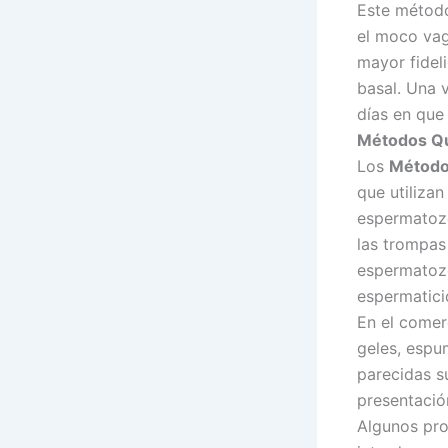
Este método
el moco vag
mayor fidel
basal. Una 
días en que 
Métodos Q
Los
Métod
que utilizan
espermatozo
las trompas 
espermatozo
espermatici
En el comer
geles, espum
parecidas su
presentació
Algunos pro