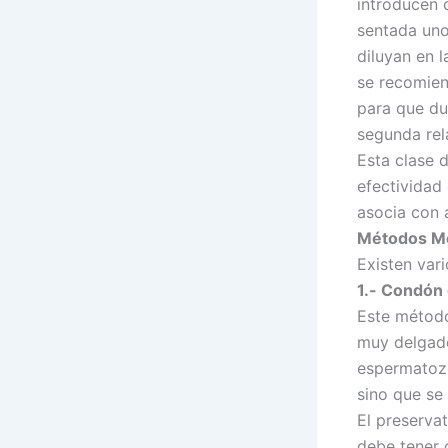
introducen 
sentada uno
diluyan en 
se recomien
para que du
segunda rel
Esta clase 
efectividad
asocia con 
Métodos M
Existen var
1.-
Condón 
Este método
muy delgado
espermatozo
sino que se
El preservat
debe tener 