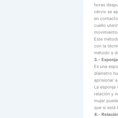
horas despu
cérvix se a
en contacto 
cuello uteri
movimientos
Este método
con la técn
método a dej
3.-
Esponja
Es una espo
diámetro hu
aprisionar 
La esponja 
relación y 
mujer puede
que si está 
4.-
Relació