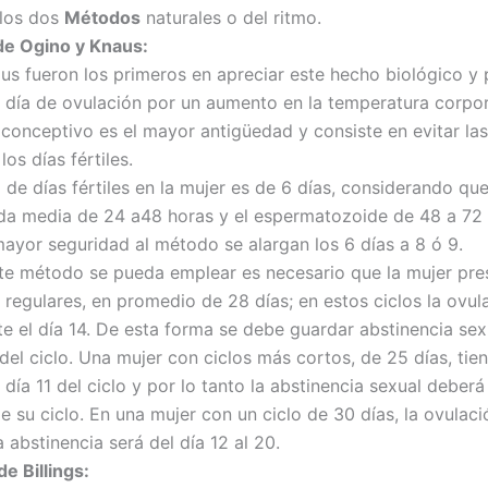
los dos
Métodos
naturales o del ritmo.
de Ogino y Knaus:
us fueron los primeros en apreciar este hecho biológico y
l día de ovulación por un aumento en la temperatura corpor
conceptivo es el mayor antigüedad y consiste en evitar las
los días fértiles.
de días fértiles en la mujer es de 6 días, considerando que
ida media de
24 a
48 horas y el espermatozoide de
48 a
72 
mayor seguridad al método se alargan los 6 días a 8 ó 9.
te método se pueda emplear es necesario que la mujer pres
 regulares, en promedio de 28 días; en estos ciclos la ovul
e el día 14. De esta forma se debe guardar abstinencia sexu
 del ciclo. Una mujer con ciclos más cortos, de 25 días, tie
 día 11 del ciclo y por lo tanto la abstinencia sexual deberá
de su ciclo. En una mujer con un ciclo de 30 días, la ovulac
la abstinencia será del día 12 al 20.
e Billings: