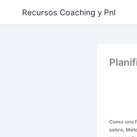
Ir
Recursos Coaching y Pnl
al
contenido
Planif
Como una fo
sobre, Méto