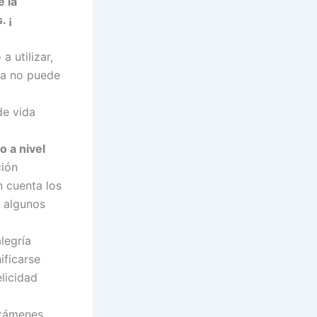
 la
. ¡
 utilizar,
na no puede
de vida
o a nivel
ción
n cuenta los
e algunos
legría
ificarse
licidad
 exámenes