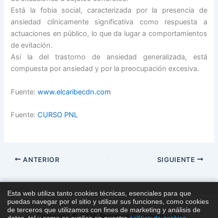
Está la fobia social, caracterizada por la presencia de
ansiedad clínicamente significativa como respuesta a
actuaciones en público, lo que da lugar a comportamientos
de evitación.
Así la del trastorno de ansiedad generalizada, está
compuesta por ansiedad y por la preocupación excesiva.
Fuente:
www.elcaribecdn.com
Fuente:
CURSO PNL
ANTERIOR
SIGUIENTE
Esta web utiliza tanto cookies técnicas, esenciales para que
puedas navegar por el sitio y utilizar sus funciones, como cookies
de terceros que utilizamos con fines de marketing y análisis de
Copyright © 2026 Recursos Coaching y Pnl