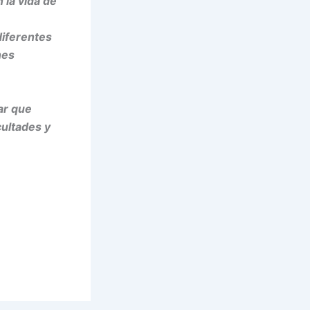
la vida de
diferentes
nes
ar que
cultades y