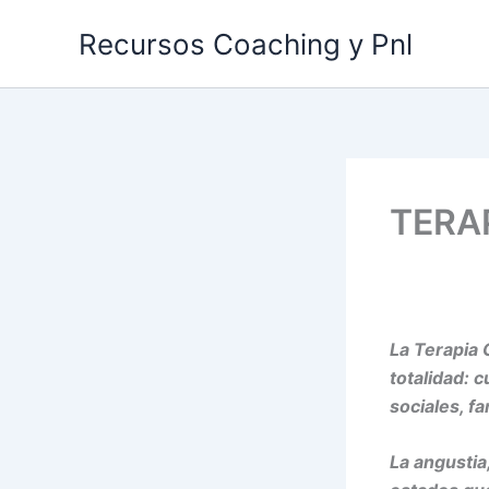
Ir
Recursos Coaching y Pnl
al
contenido
TERA
La Terapia 
totalidad: 
sociales, fa
La angustia