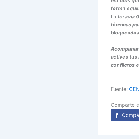
estados qu
forma equil
La terapia 
técnicas pa
bloqueadas 
Acompañarte
actives tus
conflictos 
Fuente:
CEN
Comparte e
Compár