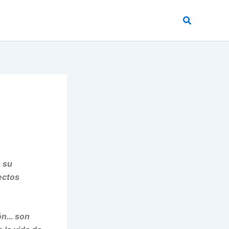
Buscar
n su
ectos
ión… son