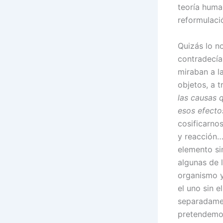
teoría huma
reformulaci
Quizás lo n
contradecía
miraban a l
objetos, a t
las causas 
esos efecto
cosificarno
y reacción…
elemento si
algunas de 
organismo 
el uno sin 
separadamen
pretendemo