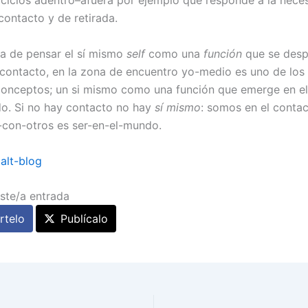
s ciclos adentro–afuera por ejemplo que responde a la nece
ontacto y de retirada.
a de pensar el sí mismo
self
como una
función
que se desp
 contacto, en la zona de encuentro yo-medio es uno de lo
conceptos; un si mismo como una función que emerge en e
o. Si no hay contacto no hay
sí mismo
: somos en el contac
-con-otros es ser-en-el-mundo.
alt-blog
ste/a entrada
telo
Publícalo