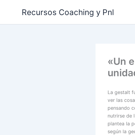
Ir
Recursos Coaching y Pnl
al
contenido
«Un e
unida
La gestalt 
ver las cos
pensando co
nutrirse de
plantea la 
según la geo