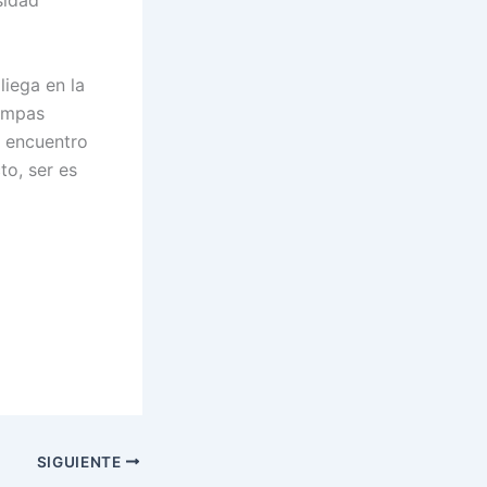
sidad
liega en la
s mpas
l encuentro
to, ser es
SIGUIENTE