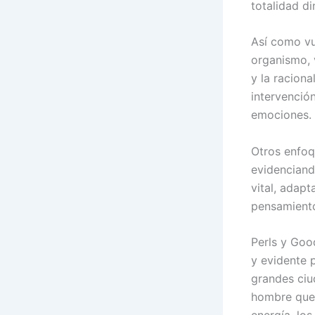
totalidad d
Así como vu
organismo, 
y la racion
intervenció
emociones.
Otros enfoq
evidenciand
vital, adap
pensamient
Perls y Goo
y evidente 
grandes ciu
hombre que,