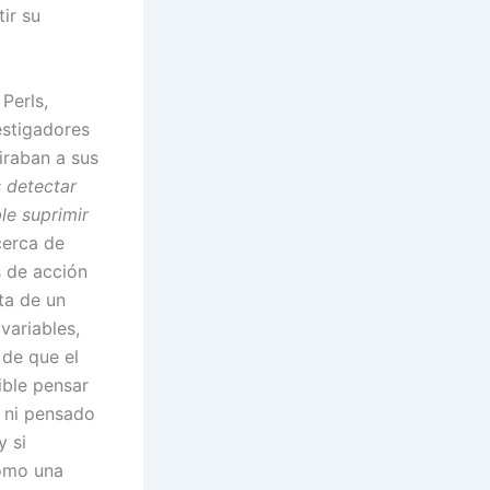
ir su
Perls,
estigadores
iraban a sus
 detectar
le suprimir
cerca de
 de acción
ta de un
variables,
 de que el
ible pensar
s ni pensado
y si
omo una