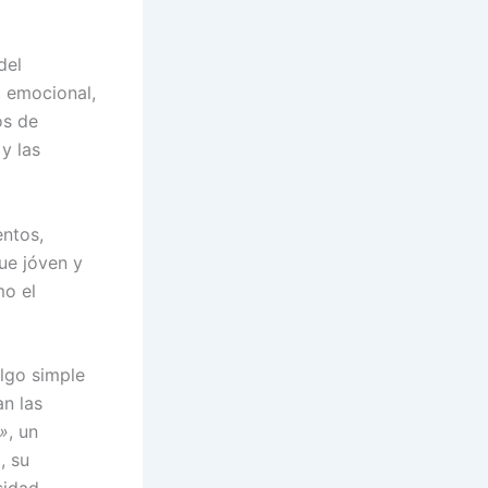
del
, emocional,
os de
y las
entos,
ue jóven y
mo el
lgo simple
an las
»
, un
, su