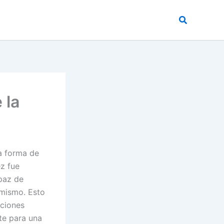
Buscar
 la
na forma de
ez fue
paz de
 mismo. Esto
ciones
nte para una