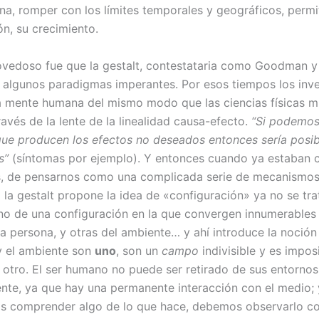
na, romper con los límites temporales y geográficos, permit
ón, su crecimiento.
ovedoso fue que la gestalt, contestataria como Goodman y 
 algunos paradigmas imperantes. Por esos tiempos los inv
a mente humana del mismo modo que las ciencias físicas m
ravés de la lente de la linealidad causa-efecto.
“Si podemos
que producen los efectos no deseados entonces sería posib
s”
(síntomas por ejemplo). Y entonces cuando ya estaban 
s, de pensarnos como una complicada serie de mecanismos
 la gestalt propone la idea de «configuración» ya no se tra
no de una configuración en la que convergen innumerables 
la persona, y otras del ambiente… y ahí introduce la noción
y el ambiente son
uno
, son un
campo
indivisible y es impos
el otro. El ser humano no puede ser retirado de sus entorno
te, ya que hay una permanente interacción con el medio; 
s comprender algo de lo que hace, debemos observarlo c