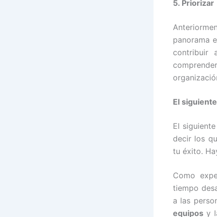
5. Priorizar
Anteriorme
panorama en
contribuir
comprende
organización
El siguient
El siguient
decir los q
tu éxito. H
Como exper
tiempo desa
a las perso
equipos
y l