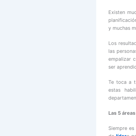
Existen mu
planificaci
y muchas 
Los resulta
las persona
empalizar c
ser aprendi
Te toca a 
estas hab
departamen
Las 5 áreas 
Siempre es 
de
líder
o ge