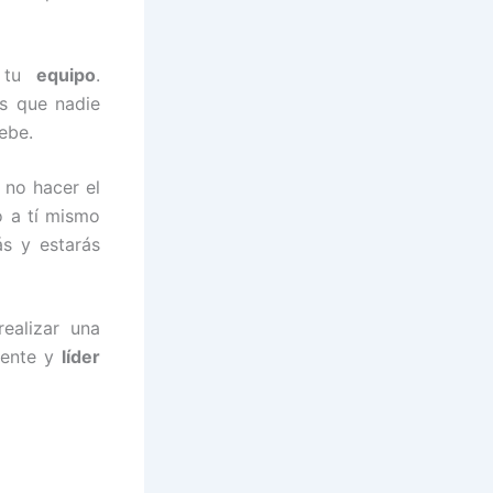
a tu
equipo
.
es que nadie
ebe.
 no hacer el
o a tí mismo
ás y estarás
ealizar una
rente y
líder