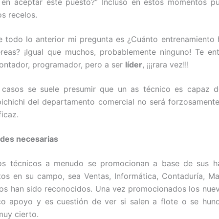
n en aceptar este puesto?” Incluso en estos momentos p
os recelos.
e todo lo anterior mi pregunta es ¿Cuánto entrenamiento 
éreas? ¡Igual que muchos, probablemente ninguno! Te ent
ontador, programador, pero a ser
líder
, ¡¡¡rara vez!!!
casos se suele presumir que un as técnico es capaz de
 pichichi del departamento comercial no será forzosamente
ficaz.
ades necesarias
os técnicos a menudo se promocionan a base de sus ha
os en su campo, sea Ventas, Informática, Contaduría, Ma
tos han sido reconocidos. Una vez promocionados los nue
o apoyo y es cuestión de ver si salen a flote o se hun
muy cierto.