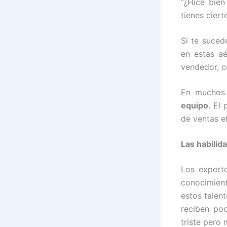
“¿Hice bie
tienes ciert
Si te suced
en estas a
vendedor, c
En muchos 
equipo
. El
de ventas e
Las habilid
Los expert
conocimient
estos talen
reciben poc
triste pero 