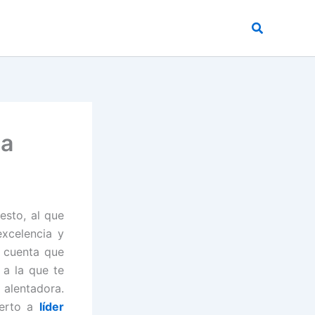
Buscar
 a
sto, al que
excelencia y
s cuenta que
 a la que te
alentadora.
perto a
líder