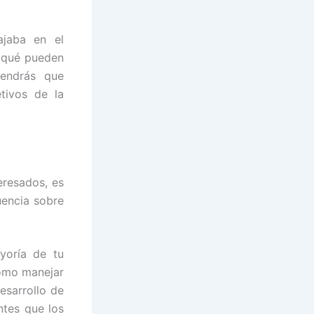
ajaba en el
n qué pueden
tendrás que
etivos de la
eresados, es
uencia sobre
yoría de tu
cómo manejar
esarrollo de
tes que los