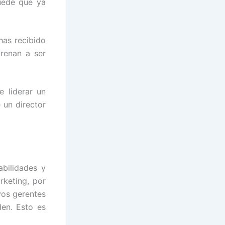
uede que ya
has recibido
renan a ser
 liderar un
 un director
bilidades y
rketing, por
vos gerentes
den. Esto es