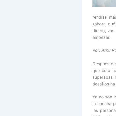
rendías má
¿ahora qué
dinero, vas
empezar.
Por: Arnu R
Después de 
que esto no
superabas 
desafíos ha
Ya no son l
la cancha p
las persona