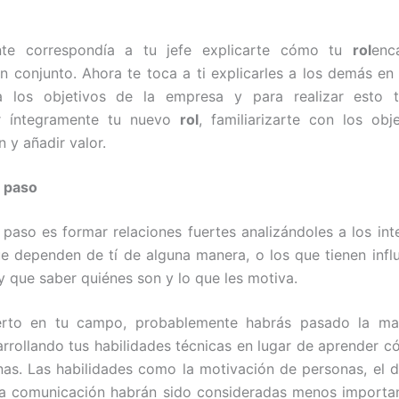
nte correspondía a tu jefe explicarte cómo tu
rol
enc
 conjunto. Ahora te toca a ti explicarles a los demás e
 a los objetivos de la empresa y para realizar esto 
r íntegramente tu nuevo
rol
, familiarizarte con los obj
 y añadir valor.
e paso
e paso es formar relaciones fuertes analizándoles a los int
ue dependen de tí de alguna manera, o los que tienen infl
ay que saber quiénes son y lo que les motiva.
to en tu campo, probablemente habrás pasado la ma
rrollando tus habilidades técnicas en lugar de aprender 
nas. Las habilidades como la motivación de personas, el d
a comunicación habrán sido consideradas menos importan