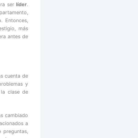
ara ser
líder
.
partamento,
. Entonces,
stigio, más
era antes de
as cuenta de
 problemas y
 la clase de
has cambiado
lacionados a
e preguntas,