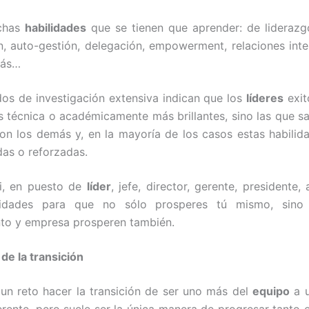
chas
habilidades
que se tienen que aprender: de liderazg
ón, auto-gestión, delegación, empowerment, relaciones inte
más…
dos de investigación extensiva indican que los
líderes
exit
s técnica o académicamente más brillantes, sino las que sa
on los demás y, en la mayoría de los casos estas habili
das o reforzadas.
ti, en puesto de
líder
, jefe, director, gerente, presidente
ilidades para que no sólo prosperes tú mismo, sin
to y empresa prosperen también.
de la transición
un reto hacer la transición de ser uno más del
equipo
a u
rente, pero suele ser la única manera de progresar tanto e