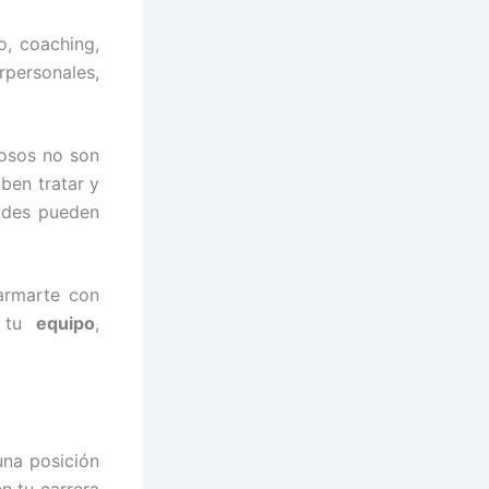
o, coaching,
rpersonales,
osos no son
ben tratar y
dades pueden
, armarte con
o tu
equipo
,
na posición
n tu carrera