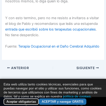
nosotros mismos, lo diga quien lo diga.
Y con esto termino, pero no me resisto a invitaros a visitar
el blog de Pablo y recomendaros que leáis una estupenda
entrada que escribió sobre los terapeutas ocupacionales
.
No tiene desperdicio.
Fuente:
Terapia Ocupacional en el Daño Cerebral Adquirido
ANTERIOR
SIGUIENTE
Esta web utiliza tanto cookies técnicas, esenciales para que
puedas navegar por el sitio y utilizar sus funciones, como cookies
de terceros que utilizamos con fines de marketing y análisis de
Copyright © 2026 Recursos Coaching y Pnl
datos, tal y como se explica en nuestra
política de cookies
.
Aceptar obligatorias
ACEPTAR y navegar GRATIS