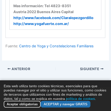
Mas información:
Tel 4823-8351
Austria 2022 Buenos Aires Capital
http://www.facebook.com/
Claralopezgordillo
http://www.yogafuerte.com.ar/
Fuente:
Centro de Yoga y Constelaciones Familiares
ANTERIOR
SIGUIENTE
Esta web utiliza tanto cookies técnicas, esenciales para que
puedas navegar por el sitio y utilizar sus funciones, como cookies
de terceros que utilizamos con fines de marketing y análisis de
Copyright © 2026 Recursos Coaching y Pnl
datos, tal y como se explica en nuestra
política de cookies
.
Aceptar obligatorias
ACEPTAR y navegar GRATIS