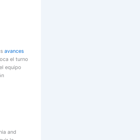
os
avances
toca el turno
del equipo
ón
nia and