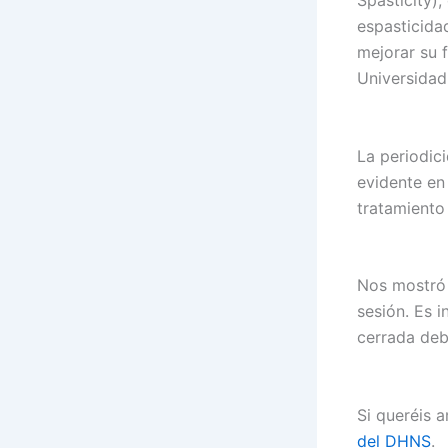
Spasticity),
espasticidad
mejorar su f
Universidad
La periodic
evidente en
tratamiento
Nos mostró 
sesión. Es 
cerrada deb
Si queréis a
del DHNS
.