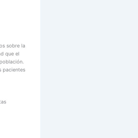
os sobre la
ad que el
población.
s pacientes
tas