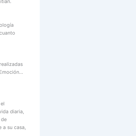
tían.
ología
 cuanto
realizadas
s Emoción…
el
ida diaria,
 de
e a su casa,