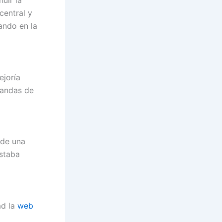
uir la
central y
ando en la
ejoría
tandas de
 de una
estaba
ad la
web