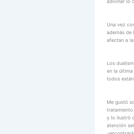
adivinar lo 
Una vez con
además de l
afectan a la
Los dualism
en la últim
todos están 
Me gustó so
tratamiento 
y lo ilustr
atención se
¿encontrará 