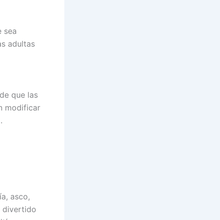
e sea
as adultas
 de que las
n modificar
.
a, asco,
e divertido