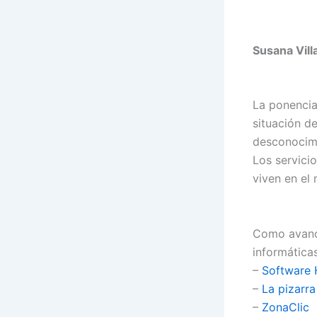
Susana Vil
La ponencia
situación d
desconocimi
Los servici
viven en el 
Como avance
informáticas
–
Software 
–
La pizarr
–
ZonaClic