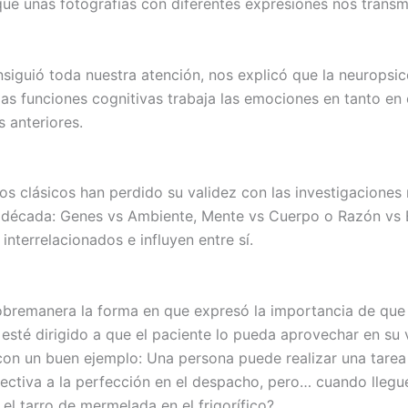
que unas fotografías con diferentes expresiones nos transmi
siguió toda nuestra atención, nos explicó que la neuropsic
as funciones cognitivas trabaja las emociones en tanto en
s anteriores.
os clásicos han perdido su validez con las investigaciones 
a década: Genes vs Ambiente, Mente vs Cuerpo o Razón v
interrelacionados e influyen entre sí.
bremanera la forma en que expresó la importancia de que 
esté dirigido a que el paciente lo pueda aprovechar en su v
ó con un buen ejemplo: Una persona puede realizar una tarea
lectiva a la perfección en el despacho, pero… cuando llegu
el tarro de mermelada en el frigorífico?