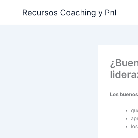
Ir
Recursos Coaching y Pnl
al
contenido
¿Buen
lider
Los buenos 
qu
ap
lo