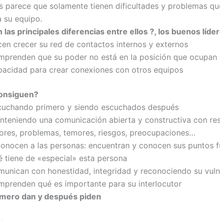
es parece que solamente tienen dificultades y problemas qu
a su equipo.
 las principales diferencias entre ellos ?, los buenos líde
cen crecer su red de contactos internos y externos
mprenden que su poder no está en la posición que ocupan 
pacidad para crear conexiones con otros equipos
onsiguen?
cuchando primero y siendo escuchados después
nteniendo una comunicación abierta y constructiva con res
rores, problemas, temores, riesgos, preocupaciones…
conocen a las personas: encuentran y conocen sus puntos f
é tiene de «especial» esta persona
munican con honestidad, integridad y reconociendo su vuln
mprenden qué es importante para su interlocutor
imero dan y después piden