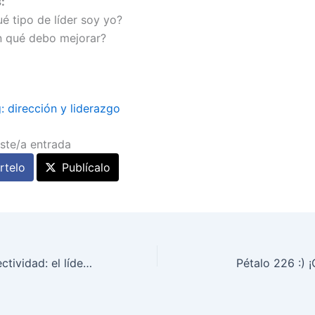
:
é tipo de líder soy yo?
n qué debo mejorar?
: dirección y liderazgo
ste/a entrada
telo
Publícalo
Liderazgo y conectividad: el líder multilateral
Pétalo 226 :) 