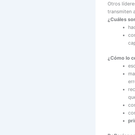
Otros líder
transmiten 
¿Cuáles son
ha
co
ca
¿Cómo lo c
es
ma
er
re
qu
co
co
pr