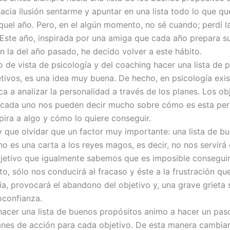
acia ilusión sentarme y apuntar en una lista todo lo que qu
quel año. Pero, en el algún momento, no sé cuando; perdí l
Este año, inspirada por una amiga que cada año prepara su 
 la del año pasado, he decido volver a este hábito.
 de vista de psicología y del coaching hacer una lista de p
etivos, es una idea muy buena. De hecho, en psicología exi
a a analizar la personalidad a través de los planes. Los ob
cada uno nos pueden decir mucho sobre cómo es esta per
spira a algo y cómo lo quiere conseguir.
y que olvidar que un factor muy importante: una lista de b
no es una carta a los reyes magos, es decir, no nos servirá
jetivo que igualmente sabemos que es imposible conseguirl
o, sólo nos conducirá al fracaso y éste a la frustración que
a, provocará el abandono del objetivo y, una grave grieta 
oconfianza.
hacer una lista de buenos propósitos animo a hacer un pas
anes de acción para cada objetivo. De esta manera cambi