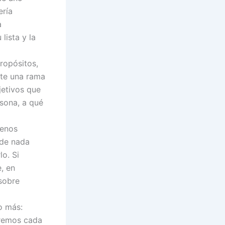
ería
a
lista y la
ropósitos,
ste una rama
jetivos que
sona, a qué
uenos
 de nada
o. Si
, en
sobre
o más:
aremos cada