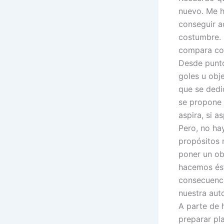
nuevo. Me h
conseguir a
costumbre. 
compara con
Desde punto
goles u obj
que se dedic
se propone 
aspira, si a
Pero, no ha
propósitos 
poner un ob
hacemos ést
consecuenci
nuestra aut
A parte de 
preparar pl