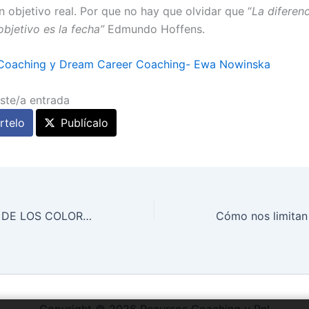
n objetivo real. Por que no hay que olvidar que “
La diferenc
objetivo es la fecha”
Edmundo Hoffens.
Coaching y Dream Career Coaching- Ewa Nowinska
ste/a entrada
telo
Publícalo
EL SIGNIFICADO DE LOS COLORES I