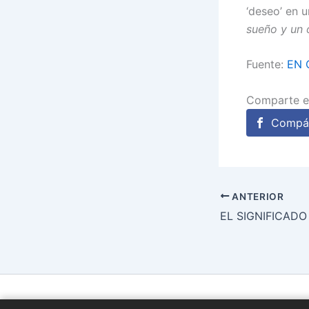
‘deseo’ en u
sueño y un 
Fuente:
EN 
Comparte e
Compár
ANTERIOR