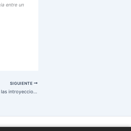
ia entre un
SIGUIENTE
Cómo nos limitan las introyecciones.