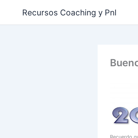
Ir
Recursos Coaching y Pnl
al
contenido
Bueno
Recuerdo qu