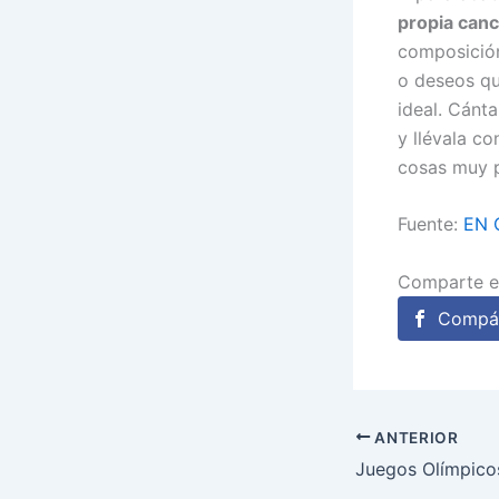
propia canc
composición 
o deseos qu
ideal. Cánt
y llévala co
cosas muy p
Fuente:
EN 
Comparte e
Compár
ANTERIOR