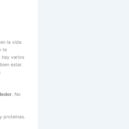
en la vida
o te
 hay varios
bien estar.
s
ededor
. No
y proteínas.