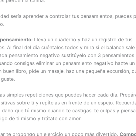
os pierden la calma.
lidad sería aprender a controlar tus pensamientos, puedes 
o.
l pensamiento:
Lleva un cuaderno y haz un registro de tus
. Al final del día cuéntalos todos y mira si el balance sale
ada pensamiento negativo sustitúyelo con 3 pensamientos 
ando consigas eliminar un pensamiento negativo hazte un 
 buen libro, pide un masaje, haz una pequeña excursión, c
 guste.
las simples repeticiones que puedes hacer cada día. Prepára
sitivas sobre ti y repítelas en frente de un espejo. Recuerd
 daño que tú mismo cuando te castigas, te culpas y piensa
migo de ti mismo y trátate con amor.
ar te propongo un ejercicio un poco más divertido.
Compo