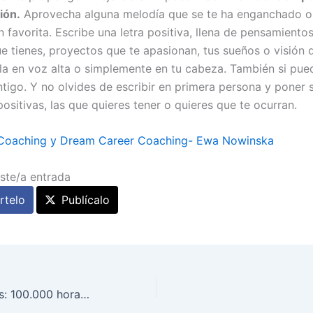
ión.
Aprovecha alguna melodía que se te ha enganchado o u
favorita. Escribe una letra positiva, llena de pensamientos
e tienes, proyectos que te apasionan, tus sueños o visión d
ala en voz alta o simplemente en tu cabeza. También si pue
ntigo. Y no olvides de escribir en primera persona y poner s
ositivas, las que quieres tener o quieres que te ocurran.
Coaching y Dream Career Coaching- Ewa Nowinska
ste/a entrada
telo
Publícalo
Juegos Olímpicos: 100.000 horas de cobertura en Internet y ‘smartphones’