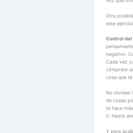
vez que otr
Otra posibi
este ejercici
Control de
pensamientos
negativo. C
Cada vez cu
cómprate un
cosa que te
No olvides 
de cosas po
te hace más
ti. Hazte a
Y para acab