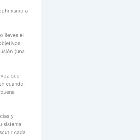
 optimismo a
o lleves el
objetivos
lusión (una
a vez que
 en cuando,
 buena
ncias y
u sistema
scutir cada