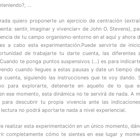
reteniendo?, …
rada quiero proponerte un ejercicio de centración (extraí
enta: sentir, imaginar y vivenciar» de John O. Stevens), pa
iencia de tu campo organismo-entorno en el aquí y ahora
ves a cabo esta experimentación.Puede servirte de inic
rtunidad de trabajarte tu darte cuenta, las diferentes
 Cuando te ponga puntos suspensivos (…) es para indicart
yendo cuando llegues a estas pausas y date un tiempo de
e cuenta, siguiendo las instrucciones que te voy dando. S
po para explorarte, detenerte en aquello de lo que e
en ese momento, esta dinámica no te servirá de nada. A 
para descubrir tu propia vivencia ante las indicacione
 lectura no podrá aportarte nada a nivel experiencial.
e realizar esta experimentación en un único momento, dá
rir completamente cómo te sientes en ese lugar y momen