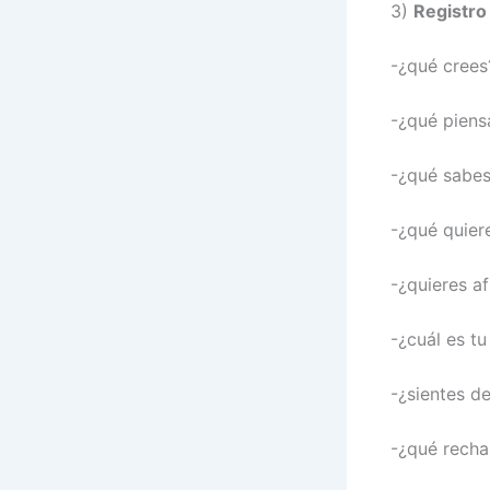
3)
Registro
-¿qué crees
-¿qué piens
-¿qué sabes
-¿qué quier
-¿quieres af
-¿cuál es t
-¿sientes d
-¿qué recha