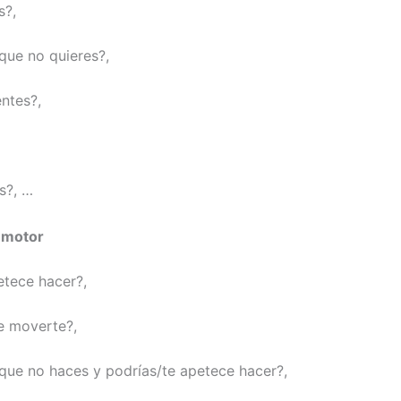
s?,
 que no quieres?,
entes?,
s?, …
 motor
etece hacer?,
e moverte?,
 que no haces y podrías/te apetece hacer?,