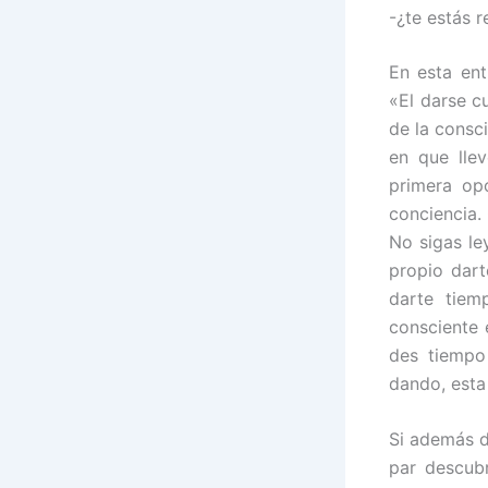
-¿te estás 
En esta ent
«El darse cu
de la consc
en que lle
primera opo
conciencia.
No sigas le
propio dart
darte tiem
consciente 
des tiempo 
dando, esta
Si además d
par descub