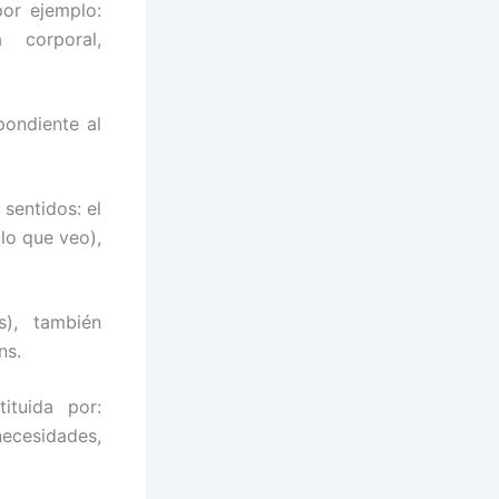
or ejemplo:
 corporal,
pondiente al
sentidos: el
(lo que veo),
), también
ns.
ituida por:
ecesidades,