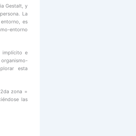
a Gestalt, y
 persona. La
 entorno, es
ismo-entorno
 implícito e
o organismo-
plorar esta
 2da zona =
ciéndose las