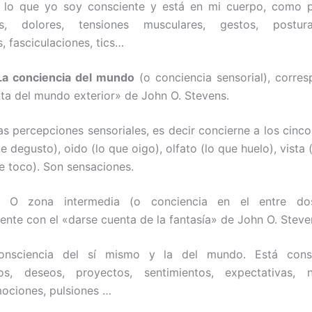
 lo que yo soy consciente y está en mi cuerpo, como p
os, dolores, tensiones musculares, gestos, postura
, fasciculaciones, tics…
La conciencia del mundo
(o conciencia sensorial), corres
ta del mundo exterior» de John O. Stevens.
as percepciones sensoriales, es decir concierne a los cinco 
e degusto), oido (lo que oigo), olfato (lo que huelo), vista 
ue toco). Son sensaciones.
: O zona intermedia (o conciencia en el entre dos
ente con el «darse cuenta de la fantasía» de John O. Steve
onsciencia del sí mismo y la del mundo. Está const
os, deseos, proyectos, sentimientos, expectativas, n
mociones, pulsiones …