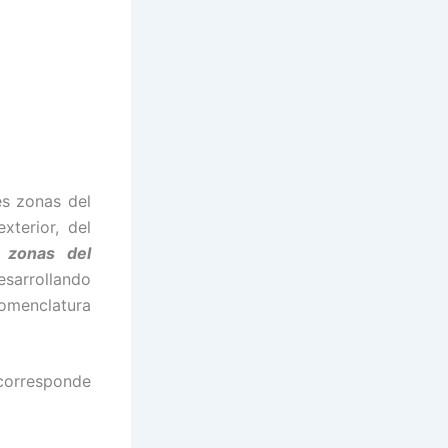
es zonas del
terior, del
s zonas del
esarrollando
nomenclatura
 corresponde