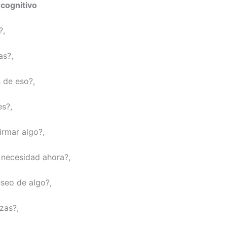
 cognitivo
?,
as?,
 de eso?,
es?,
irmar algo?,
u necesidad ahora?,
eseo de algo?,
zas?,