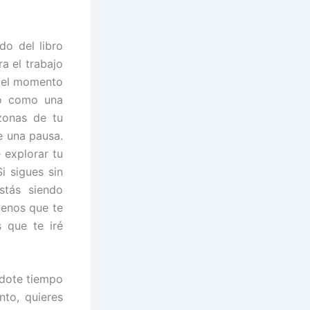
do del libro
ra el trabajo
 del momento
io como una
 zonas de tu
e una pausa.
 explorar tu
i sigues sin
stás siendo
menos que te
s que te iré
ndote tiempo
to, quieres