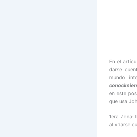
En el artíc
darse cuen
mundo int
conocimient
en este pos
que usa Joh
1era Zona:
al «darse c