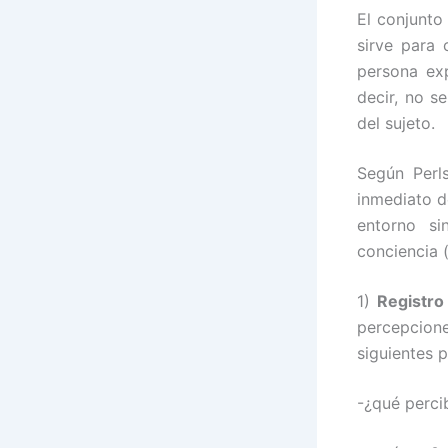
El conjunto
sirve para 
persona exp
decir, no s
del sujeto.
Según Per
inmediato d
entorno si
conciencia 
1)
Registro
percepcione
siguientes 
-¿qué perci