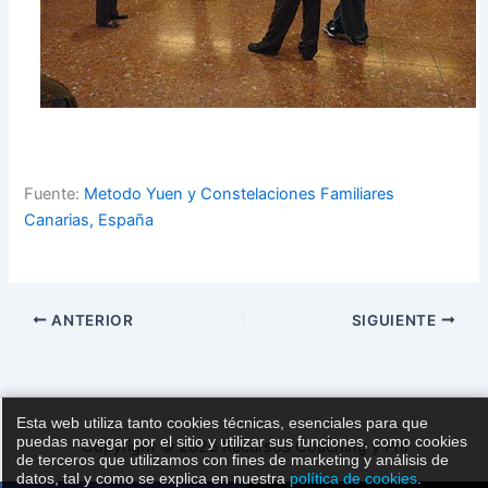
Fuente:
Metodo Yuen y Constelaciones Familiares
Canarias, España
ANTERIOR
SIGUIENTE
Esta web utiliza tanto cookies técnicas, esenciales para que
puedas navegar por el sitio y utilizar sus funciones, como cookies
Copyright © 2026 Recursos Coaching y Pnl
de terceros que utilizamos con fines de marketing y análisis de
datos, tal y como se explica en nuestra
política de cookies
.