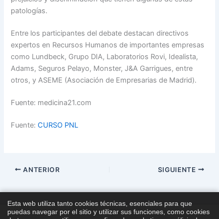
patologías.
Entre los participantes del debate destacan directivos
expertos en Recursos Humanos de importantes empresas
como Lundbeck, Grupo DIA, Laboratorios Rovi, Idealista,
Adams, Seguros Pelayo, Monster, J&A Garrigues, entre
otros, y ASEME (Asociación de Empresarias de Madrid).
Fuente: medicina21.com
Fuente:
CURSO PNL
ANTERIOR
SIGUIENTE
Esta web utiliza tanto cookies técnicas, esenciales para que
puedas navegar por el sitio y utilizar sus funciones, como cookies