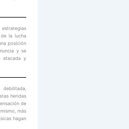
 estrategias
 de la lucha
una posición
enuncia y se
e atacada y
debilitada,
stas heridas
sensación de
o mismo, más
ísicas hagan