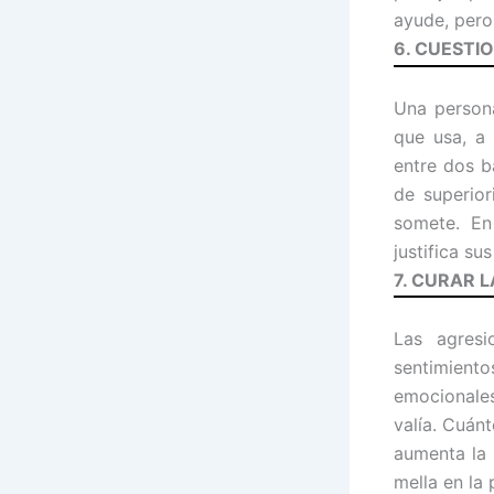
ayude, pero,
6. CUESTI
Una persona
que usa, a 
entre dos b
de superior
somete. En
justifica s
7. CURAR
L
Las agresi
sentimiento
emocionales
valía. Cuán
aumenta la 
mella en la 