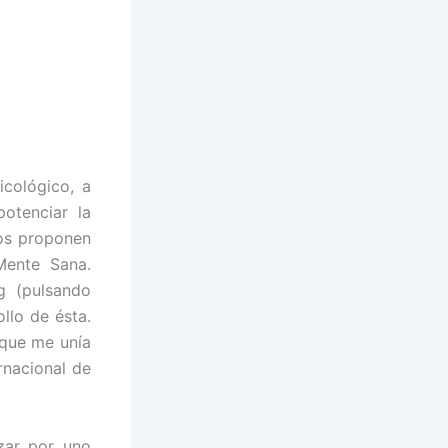
icológico, a
otenciar la
nos proponen
ente
Sana.
g (pulsando
llo de ésta.
 que me unía
rnacional de
zar por uno