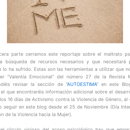
cera parte cerramos este reportaje sobre el maltrato ps
la búsqueda de recursos necesarios y que necesitará p
 lo ha sufrido. Estas son las herramientas a utilizar que 
ier “Valentía Emocional” del número 27 de
la Revista
M
déis revisar la sección de “
AUTOESTIMA
” en este Blo
 el que encontraréis información adicional sobre el desarro
í los 16 días de Activismo contra la Violencia de Género, al
o seguir en este blog desde el 25 de Noviembre (Día Inte
ón de la Violencia hacia la Mujer).
 del círculo vicioso del acoso psicológico hay que empe