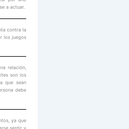
se a actuar.
ta contra la
r los juegos
na relación,
ites son los
ra que sean
persona debe
ntos, ya que
rse sentir y