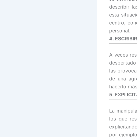
describir l
esta situac
centro, con
personal.
4. ESCRIBI
A veces res
despertado 
las provoca
de una agr
hacerlo más
5. EXPLICI
La manipula
los que re
explicitand
por ejemplo