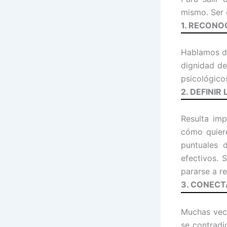
mismo. Ser 
1. RECONO
Hablamos de
dignidad de
psicológico
2. DEFINIR
Resulta imp
cómo quiere
puntuales 
efectivos. 
pararse a r
3. CONECT
Muchas vece
se contradi