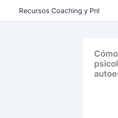
Ir
Recursos Coaching y Pnl
al
contenido
Cómo 
psico
autoe