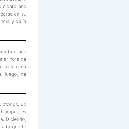
e siente ene
ocarse en su
ncia y valía
estado o han
omar nota de
e trata o no
l juego, de
ictorios, de
 trampas es
a. Diciendo,
falta que te