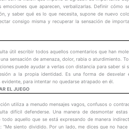
as emociones que aparecen, verbalizarlas. Definir cómo s
ión, y saber qué es lo que necesita, supone de nuevo col
ectar consigo misma y recuperar la sensación de importa
R
ulta útil escribir todos aquellos comentarios que han mol
una sensación de amenaza, dolor, rabia o aturdimiento. T
ciones puede ayudar a verlas con distancia para saber si s
esión a la propia identidad. Es una forma de desvelar e
 evidente, para intentar no quedarse atrapado en él.
TAR EL JUEGO
ción utiliza a menudo mensajes vagos, confusos o contrad
sulta difícil defenderse. Una manera de desmontar estas
o todo aquello que se está expresando de manera indirect
: “Me siento dividido. Por un lado, me dices que no hace 