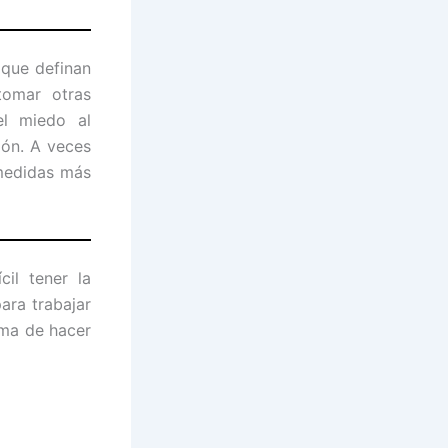
 que definan
omar otras
el miedo al
ión. A veces
 medidas más
il tener la
ara trabajar
rma de hacer