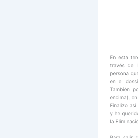
En esta ter
través de 
persona que
en el doss
También po
encima), en
Finalizo as
y he querid
la Eliminaci
Para salir