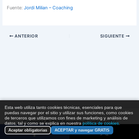
Fuente:
Jordi Milian – Coaching
ANTERIOR
SIGUIENTE
Esta web utiliza tanto cookies técnicas, esenciales para que
puedas navegar por el sitio y utilizar sus funciones, como cookies
de terceros que utilizamos con fines de marketing y análisis de
Copyright © 2026 Recursos Coaching y Pnl
datos, tal y como se explica en nuestra
política de cookies
.
Aceptar obligatorias
ACEPTAR y navegar GRATIS