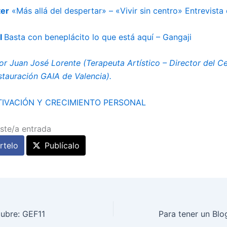
ter
«Más allá del despertar» – «Vivir sin centro» Entrevista 
I
Basta con beneplácito lo que está aquí – Gangaji
por Juan José Lorente (Terapeuta Artístico – Director del C
stauración GAIA de Valencia).
IVACIÓN Y CRECIMIENTO PERSONAL
ste/a entrada
telo
Publícalo
tubre: GEF11