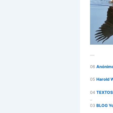
….
06
Anónim
05
Harold 
04
TEXTOS
..
03
BLOG
Y