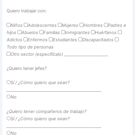
Quiero trabajar con:
Niños
Adolescentes
Mujeres
Hombres
Padres e
hijos
Abuelos
Familias
Inmigrantes
Huérfanos
Adictos
Enfermos
Estudiantes
Discapacitados
Todo tipo de
personas
Otro sector (especifícalo)
_____________________
¿Quiero tener jefes?
S
í / ¿Cómo quiero que sean?
_____________________________________________
No
¿Quiero tener compañeros de trabajo?
Sí / ¿Cómo quiero que sean?
_____________________________________________
No