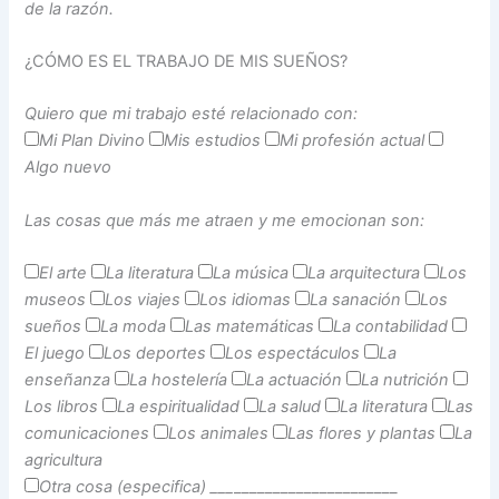
de la razón.
¿CÓMO ES EL TRABAJO DE MIS SUEÑOS?
Quiero que mi trabajo esté relacionado con:
Mi Plan Divino
Mis estudios
Mi profesión actual
Algo nuevo
Las cosas que más me atraen y me emocionan son:
El arte
La literatura
La música
La arquitectura
Los
museos
Los viajes
Los idiomas
La sanación
Los
sueños
La moda
Las matemáticas
La contabilidad
El juego
Los deportes
Los espectáculos
La
enseñanza
La hostelería
La actuación
La nutrición
Los libros
La espiritualidad
La salud
La literatura
Las
comunicaciones
Los animales
Las flores y plantas
La
agricultura
Otra cosa (especifica) ___
_____________________