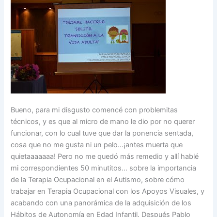
Bueno, para mi disgusto comencé con problemitas
técnicos, y es que al micro de mano le dio por no querer
funcionar, con lo cual tuve que dar la ponencia sentada,
cosa que no me gusta ni un pelo…¡antes muerta que
quietaaaaaaa! Pero no me quedó más remedio y allí hablé
mi correspondientes 50 minutitos… sobre la importancia
de la Terapia Ocupacional en el Autismo, sobre cómo
trabajar en Terapia Ocupacional con los Apoyos Visuales, y
acabando con una panorámica de la adquisición de los
Hábitos de Autonomía en Edad Infantil. Después Pablo