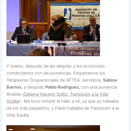
Y bueno, después de las alegrías y los protocolos
comenzamos con las ponencias. Empezamos los
Terapeutas Ocupacionales de AFTEA, servidora,
Sabina
Barrios,
y después
Pablo Rodríguez,
con una ponencia
titulada
«Déjame Hacerlo Solito. Transición a la Vida
Adulta
«. Me tocó romper el hielo a mí, ya que yo hablaba
de los más pequeños, y Pablo hablaba de Transición a la
Vida Adulta.