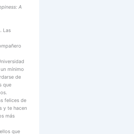
piness: A
. Las
compañero
Universidad
r un mínimo
rdarse de
es que
zos.
 felices de
s y te hacen
os más
ellos que