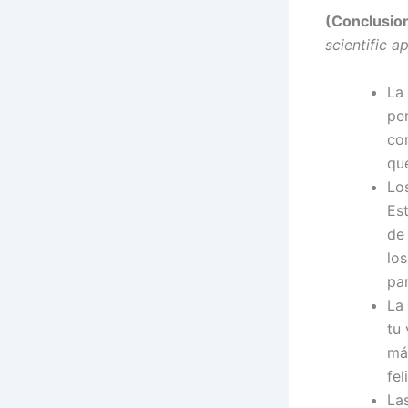
(Conclusion
scientific a
La
pe
co
que
Los
Est
de
los
par
La 
tu 
má
fel
La