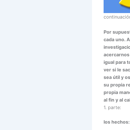
continuaci
Por supuest
cada uno. A
investigac
acercarnos 
igual para 
ver si le s
sea útil y 
su propia r
propia mane
al fin y al 
1. parte:
los hechos: