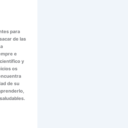
ntes para
sacar de las
 a
iempre e
científico y
icios os
 encuentra
dad de su
aprenderlo,
 saludables.