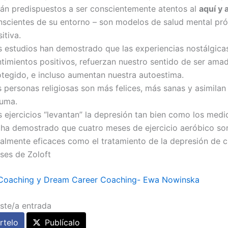
tán predispuestos a ser conscientemente atentos al
aquí y 
nscientes de su entorno – son modelos de salud mental pr
itiva.
s estudios han demostrado que las experiencias nostálgica
ntimientos positivos, refuerzan nuestro sentido de ser ama
otegido, e incluso aumentan nuestra autoestima.
 personas religiosas son más felices, más sanas y asimilan
auma.
s ejercicios “levantan” la depresión tan bien como los med
 ha demostrado que cuatro meses de ejercicio aeróbico so
ualmente eficaces como el tratamiento de la depresión de c
ses de Zoloft
Coaching y Dream Career Coaching- Ewa Nowinska
ste/a entrada
telo
Publícalo