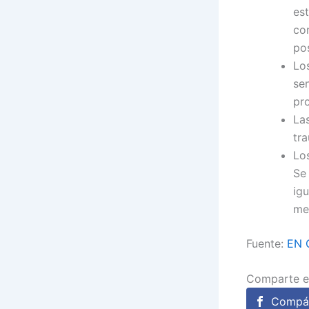
es
co
pos
Lo
se
pr
Las
tr
Lo
Se
ig
me
Fuente:
EN 
Comparte e
Compár