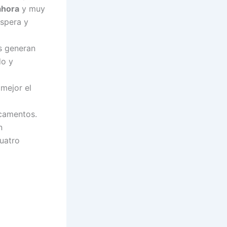
ahora
y muy
óspera y
s generan
do y
 mejor el
icamentos.
n
uatro