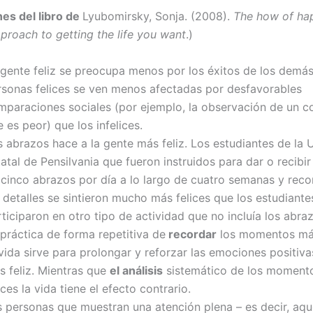
es del libro de
Lyubomirsky, Sonja. (2008).
The how of hap
pproach to getting the life you want
.)
 gente feliz se preocupa menos por los éxitos de los demás
rsonas felices se ven menos afectadas por desfavorables
mparaciones sociales (por ejemplo, la observación de un 
 es peor) que los infelices.
 abrazos hace a la gente más feliz. Los estudiantes de la 
atal de Pensilvania que fueron instruidos para dar o recibi
 cinco abrazos por día a lo largo de cuatro semanas y reco
 detalles se sintieron mucho más felices que los estudiant
ticiparon en otro tipo de actividad que no incluía los abra
práctica de forma repetitiva de
recordar
los momentos más
vida sirve para prolongar y reforzar las emociones positiva
s feliz. Mientras que
el análisis
sistemático de los moment
ices la vida tiene el efecto contrario.
s personas que muestran una atención plena – es decir, aqu