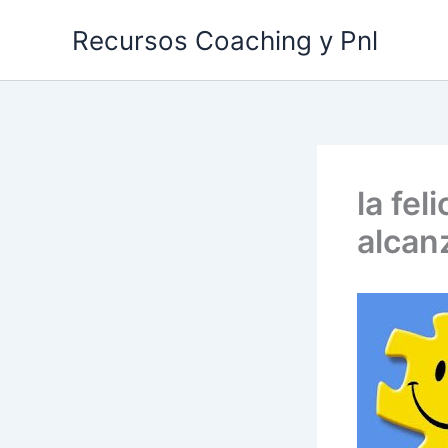
Ir
Recursos Coaching y Pnl
al
contenido
la fel
alcanz