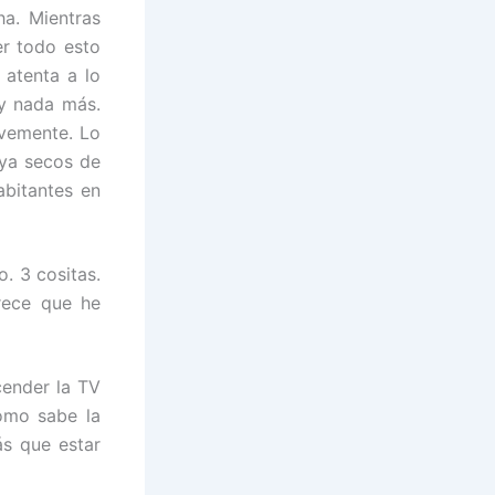
a. Mientras
er todo esto
 atenta a lo
 y nada más.
avemente. Lo
 ya secos de
abitantes en
o. 3 cositas.
arece que he
cender la TV
cómo sabe la
ás que estar