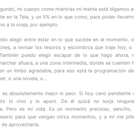
 segundo, mi cuerpo come mientras mi mente está digamos 
de en la Tele, y un 5% en lo que como, para poder llevarm
no a la oreja, por ejemplo.
do elegir entre estar en lo que sucede en el momento, o
iones, a revisar los tesoros y escombros que traje hoy, o
. También puedo elegir escapar de lo que hago ahora, n
marchar afuera, a una zona intermedia, donde se cuenten h
n un limbo agradable, para eso está la programación de
rnet, o una novela, o…
 es absolutamente mejor ni peor. Si hoy ceno pendiente s
o lo vivo y lo apuro. De él quizá no surja ninguna
te. Pero es mi vida. Es un momento precioso, sencillo,
esario para que vengan otros momentos, y a mí me pille
 de aprovecharla.