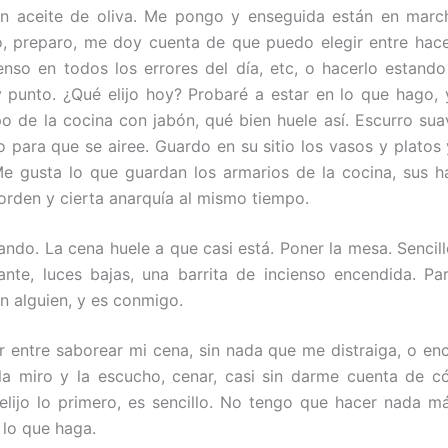
on aceite de oliva. Me pongo y enseguida están en march
o, preparo, me doy cuenta de que puedo elegir entre hac
enso en todos los errores del día, etc, o hacerlo estando
 punto. ¿Qué elijo hoy? Probaré a estar en lo que hago,
po de la cocina con jabón, qué bien huele así. Escurro su
o para que se airee. Guardo en su sitio los vasos y platos
e gusta lo que guardan los armarios de la cocina, sus h
 orden y cierta anarquía al mismo tiempo.
ando. La cena huele a que casi está. Poner la mesa. Sencill
nte, luces bajas, una barrita de incienso encendida. P
 alguien, y es conmigo.
r entre saborear mi cena, sin nada que me distraiga, o en
la miro y la escucho, cenar, casi sin darme cuenta de 
 elijo lo primero, es sencillo. No tengo que hacer nada m
 lo que haga.