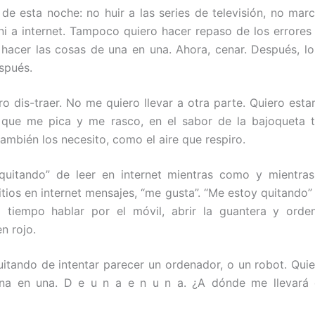
 de esta noche: no huir a las series de televisión, no mar
ni a internet. Tampoco quiero hacer repaso de los errores 
 hacer las cosas de una en una. Ahora, cenar. Después, l
spués.
o dis-traer. No me quiero llevar a otra parte. Quiero estar
 que me pica y me rasco, en el sabor de la bajoqueta t
mbién los necesito, como el aire que respiro.
quitando” de leer en internet mientras como y mientras
sitios en internet mensajes, “me gusta”. “Me estoy quitando”
 tiempo hablar por el móvil, abrir la guantera y orden
n rojo.
itando de intentar parecer un ordenador, o un robot. Quie
na en una. D e u n a e n u n a. ¿A dónde me llevará 