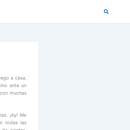
Buscar
lego a casa,
omo ante un
o con muchas
las. ¡Ay! Me
ni todas las