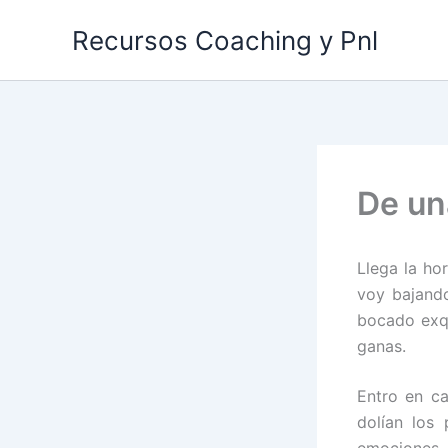
Ir
Recursos Coaching y Pnl
al
contenido
De un
Llega la ho
voy bajand
bocado exqu
ganas.
Entro en ca
dolían los 