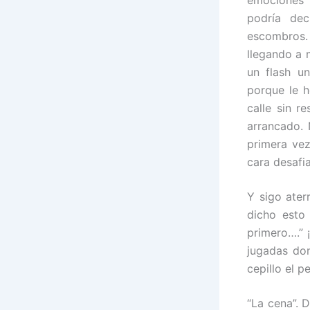
emociones 
podría de
escombros.
llegando a 
un flash u
porque le h
calle sin 
arrancado. 
primera ve
cara desafia
Y sigo ater
dicho esto
primero….” 
jugadas do
cepillo el p
“La cena”. 