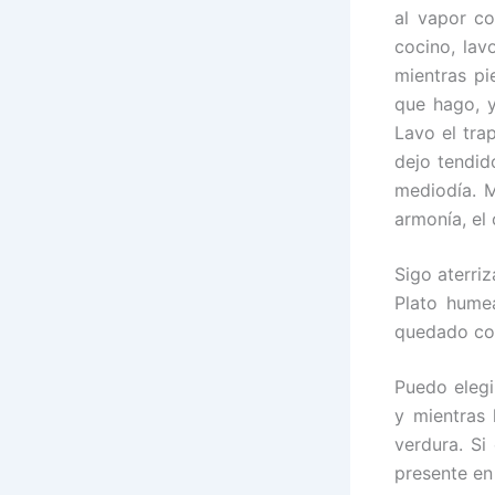
al vapor c
cocino, lav
mientras pi
que hago, y
Lavo el tra
dejo tendid
mediodía. M
armonía, el
Sigo aterriz
Plato humea
quedado con
Puedo elegi
y mientras 
verdura. Si
presente en