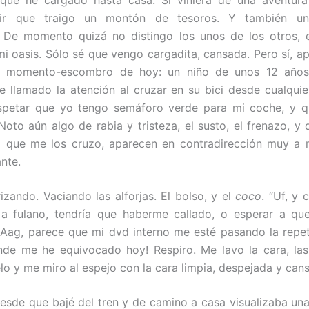
que he cargado hasta casa. Si viniera de una aventura 
cir que traigo un montón de tesoros. Y también un
 De momento quizá no distingo los unos de los otros, e
mi oasis. Sólo sé que vengo cargadita, cansada. Pero sí, 
n momento-escombro de hoy: un niño de unos 12 años
e llamado la atención al cruzar en su bici desde cualquie
respetar que yo tengo semáforo verde para mi coche, y q
Noto aún algo de rabia y tristeza, el susto, el frenazo, y 
z que me los cruzo, aparecen en contradirección muy a
nte.
rizando. Vaciando las alforjas. El bolso, y el
coco
. “Uf, y 
 a fulano, tendría que haberme callado, o esperar a que
¡Aag, parece que mi dvd interno me esté pasando la repet
nde me he equivocado hoy! Respiro. Me lavo la cara, la
elo y me miro al espejo con la cara limpia, despejada y can
Desde que bajé del tren y de camino a casa visualizaba una