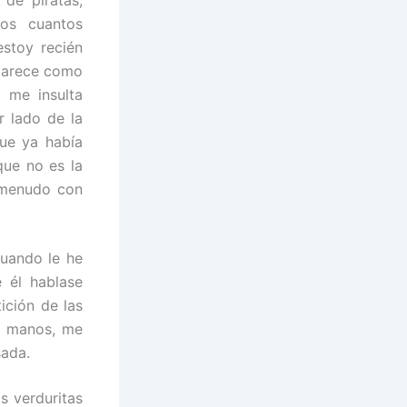
de piratas,
os cuantos
stoy recién
aparece como
 me insulta
r lado de la
ue ya había
que no es la
 menudo con
cuando le he
 él hablase
ición de las
s manos, me
sada.
s verduritas