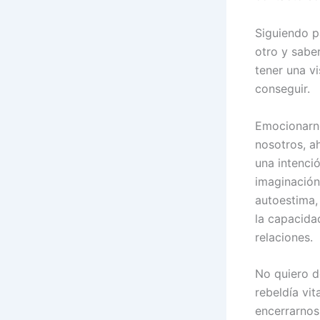
Siguiendo p
otro y sabe
tener una v
conseguir.
Emocionarno
nosotros, ah
una intenci
imaginación
autoestima,
la capacida
relaciones.
No quiero d
rebeldía vit
encerrarnos