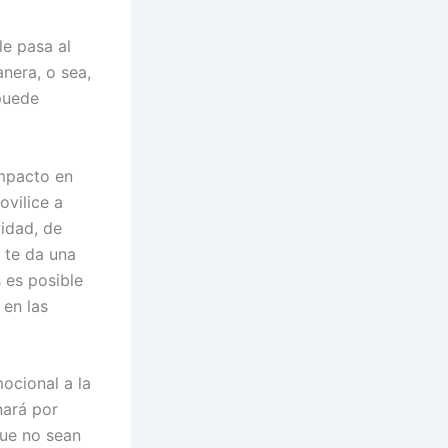
le pasa al
nera, o sea,
 puede
impacto en
ovilice a
vidad, de
 te da una
 es posible
 en las
ocional a la
nará por
ue no sean