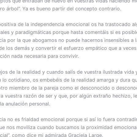
ptos que entraban de nuevo en vuestras vidas haciendo m
ro árbol”. Ya es bueno partir del concepto contrario.
positiva de la independencia emocional os ha trastocado a
rales y paradigmáticas porque hasta comentáis si es posibl
ia por la que abogamos no puede hacernos insensibles a l
e los demás y convertir el esfuerzo empático que a vece
ación nada necesaria para convivir.
os de la realidad y cuando salís de vuestra ilustrada vida 
n lo cotidiano, os embebéis de la realidad amarga y dura q
otro miembro de la pareja como el desconocido o descono
ra vuestra razón de ser y que, por algún extraño hechizo, l
la anulación personal.
a no es frialdad emocional porque si así lo fuera contradir
ue nos moviliza cuando buscamos la proximidad emocional
cial”, como dice mi admirada Graciela Large.