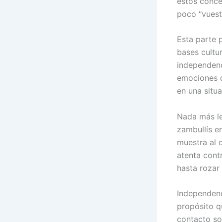
estos conce
poco “vuest
Esta parte 
bases cultu
independenc
emociones d
en una situ
Nada más lej
zambullís e
muestra al 
atenta cont
hasta rozar 
Independenci
propósito q
contacto so