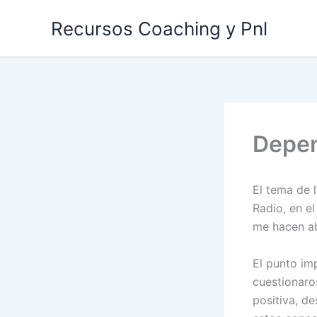
Ir
Recursos Coaching y Pnl
al
contenido
Depe
El tema de 
Radio, en e
me hacen ab
El punto im
cuestionaro
positiva, d