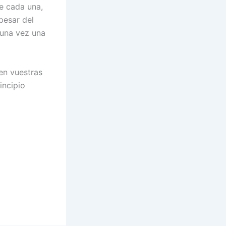
de cada una,
pesar del
guna vez una
en vuestras
incipio