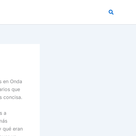
Buscar
s en Onda
arios que
s concisa.
s a
 más
y qué eran