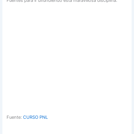
Fuentes para ir difundiendo esta maravillosa disciplina.
Fuente:
CURSO PNL