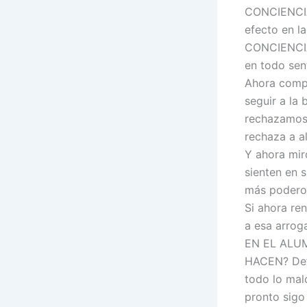
CONCIENCIA
efecto en la
CONCIENCIA 
en todo sen
Ahora comp
seguir a l
rechazamos 
rechaza a a
Y ahora mir
sienten en 
más podero
Si ahora re
a esa arro
EN EL ALU
HACEN? Def
todo lo mal
pronto sigo 