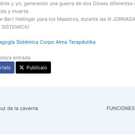
adres y yo; generando una guerra de dos Dioses diferentes
ida y muerte.
de Bert Hellinger para los Maestros, durante las III JORNA
 SISTEMICA)
agogía Sistémica Corpo Alma Terapéutika
ste/a entrada
telo
Publícalo
luz de la caverna
FUNCIONES